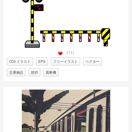
(11)
CC0 イラスト
EPS
フリーイラスト
ベクター
交通施設
踏切
遮断機