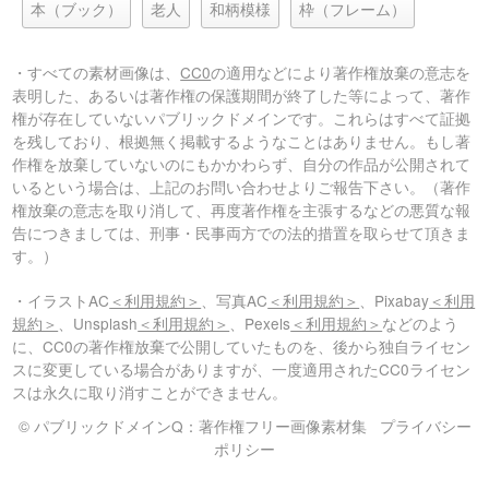
本（ブック）
老人
和柄模様
枠（フレーム）
・すべての素材画像は、
CC0
の適用などにより著作権放棄の意志を
表明した、あるいは著作権の保護期間が終了した等によって、著作
権が存在していないパブリックドメインです。これらはすべて証拠
を残しており、根拠無く掲載するようなことはありません。もし著
作権を放棄していないのにもかかわらず、自分の作品が公開されて
いるという場合は、上記のお問い合わせよりご報告下さい。（著作
権放棄の意志を取り消して、再度著作権を主張するなどの悪質な報
告につきましては、刑事・民事両方での法的措置を取らせて頂きま
す。）
・イラストAC
＜利用規約＞
、写真AC
＜利用規約＞
、Pixabay
＜利用
規約＞
、Unsplash
＜利用規約＞
、Pexels
＜利用規約＞
などのよう
に、CC0の著作権放棄で公開していたものを、後から独自ライセン
スに変更している場合がありますが、一度適用されたCC0ライセン
スは永久に取り消すことができません。
© パブリックドメインQ：著作権フリー画像素材集
プライバシー
ポリシー