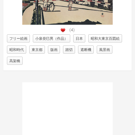
(4)
フリー絵画
小泉癸巳男（作品）
日本
昭和大東京百図絵
昭和時代
東京都
版画
踏切
遮断機
風景画
高架橋