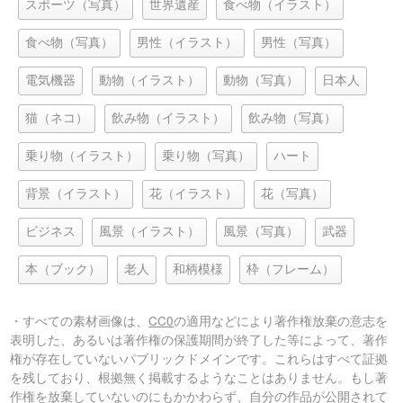
スポーツ（写真）
世界遺産
食べ物（イラスト）
食べ物（写真）
男性（イラスト）
男性（写真）
電気機器
動物（イラスト）
動物（写真）
日本人
猫（ネコ）
飲み物（イラスト）
飲み物（写真）
乗り物（イラスト）
乗り物（写真）
ハート
背景（イラスト）
花（イラスト）
花（写真）
ビジネス
風景（イラスト）
風景（写真）
武器
本（ブック）
老人
和柄模様
枠（フレーム）
・すべての素材画像は、
CC0
の適用などにより著作権放棄の意志を
表明した、あるいは著作権の保護期間が終了した等によって、著作
権が存在していないパブリックドメインです。これらはすべて証拠
を残しており、根拠無く掲載するようなことはありません。もし著
作権を放棄していないのにもかかわらず、自分の作品が公開されて