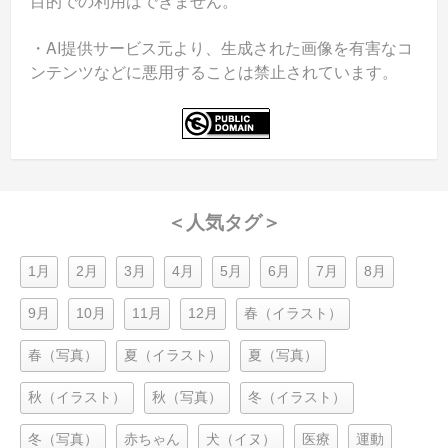
目的での利用はできません。
・AI提供サービス元より、生成された画像を有害なコ
ンテンツなどに悪用することは禁止されています。
＜人気タグ＞
1月
2月
3月
4月
5月
6月
7月
8月
9月
10月
11月
12月
春（イラスト）
春（写真）
夏（イラスト）
夏（写真）
秋（イラスト）
秋（写真）
冬（イラスト）
冬（写真）
赤ちゃん
犬（イヌ）
医療
運動