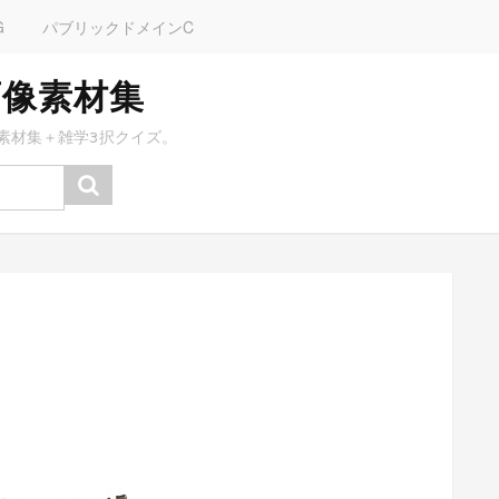
G
パブリックドメインC
画像素材集
素材集＋雑学3択クイズ。