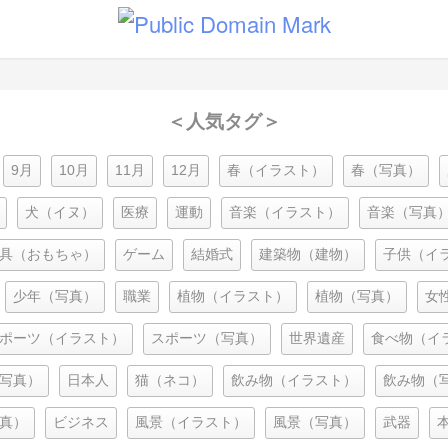
＜人気タグ＞
9月
10月
11月
12月
春（イラスト）
春（写真）
犬（イヌ）
医療
運動
音楽（イラスト）
音楽（写真
具（おもちゃ）
ゲーム
結婚式
建築物（建物）
子供（イ
少年（写真）
職業
植物（イラスト）
植物（写真）
女
ポーツ（イラスト）
スポーツ（写真）
世界遺産
食べ物（イ
写真）
日本人
猫（ネコ）
飲み物（イラスト）
飲み物（
真）
ビジネス
風景（イラスト）
風景（写真）
武器