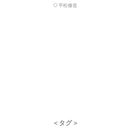
平松修造
＜タグ＞