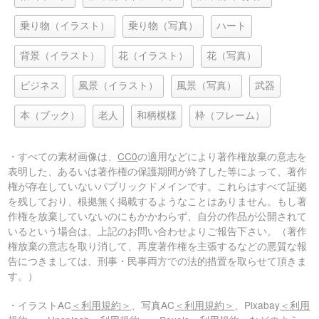
乗り物（イラスト）
乗り物（写真）
ハート
背景（イラスト）
花（イラスト）
花（写真）
ビジネス
風景（イラスト）
風景（写真）
武器
本（ブック）
老人
和柄模様
枠（フレーム）
・すべての素材画像は、
CC0
の適用などにより著作権放棄の意志を
表明した、あるいは著作権の保護期間が終了した等によって、著作
権が存在していないパブリックドメインです。これらはすべて証拠
を残しており、根拠無く掲載するようなことはありません。もし著
作権を放棄していないのにもかかわらず、自分の作品が公開されて
いるという場合は、上記のお問い合わせよりご報告下さい。（著作
権放棄の意志を取り消して、再度著作権を主張するなどの悪質な報
告につきましては、刑事・民事両方での法的措置を取らせて頂きま
す。）
・イラストAC
＜利用規約＞
、写真AC
＜利用規約＞
、Pixabay
＜利用