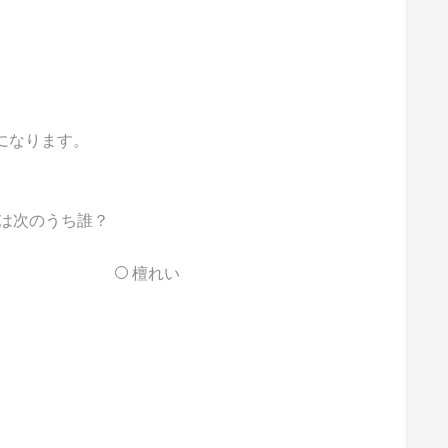
能になります。
のは次のうち誰？
檀れい