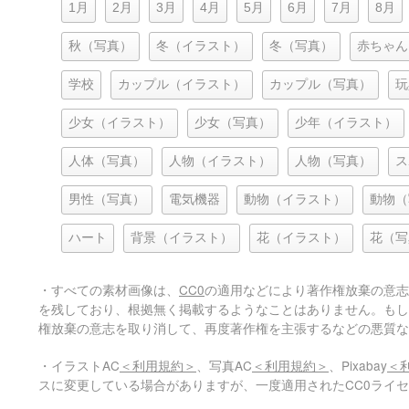
1月
2月
3月
4月
5月
6月
7月
8月
秋（写真）
冬（イラスト）
冬（写真）
赤ちゃん
学校
カップル（イラスト）
カップル（写真）
玩
少女（イラスト）
少女（写真）
少年（イラスト）
人体（写真）
人物（イラスト）
人物（写真）
ス
男性（写真）
電気機器
動物（イラスト）
動物（
ハート
背景（イラスト）
花（イラスト）
花（写
・すべての素材画像は、
CC0
の適用などにより著作権放棄の意志
を残しており、根拠無く掲載するようなことはありません。もし
権放棄の意志を取り消して、再度著作権を主張するなどの悪質な
・イラストAC
＜利用規約＞
、写真AC
＜利用規約＞
、Pixabay
＜
スに変更している場合がありますが、一度適用されたCC0ライ