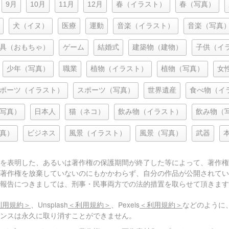
9月
10月
11月
12月
春（イラスト）
春（写真）
犬（イヌ）
医療
運動
音楽（イラスト）
音楽（写真
具（おもちゃ）
ゲーム
結婚式
建築物（建物）
子供（イ
少年（写真）
職業
植物（イラスト）
植物（写真）
女
ポーツ（イラスト）
スポーツ（写真）
世界遺産
食べ物（イ
写真）
日本人
猫（ネコ）
飲み物（イラスト）
飲み物（
真）
ビジネス
風景（イラスト）
風景（写真）
武器
を表明した、あるいは著作権の保護期間が終了した等によって、著作権
著作権を放棄していないのにもかかわらず、自分の作品が公開されてい
報告につきましては、刑事・民事両方での法的措置を取らせて頂きます
利用規約＞
、Unsplash
＜利用規約＞
、Pexels
＜利用規約＞
などのように
センスは永久に取り消すことができません。