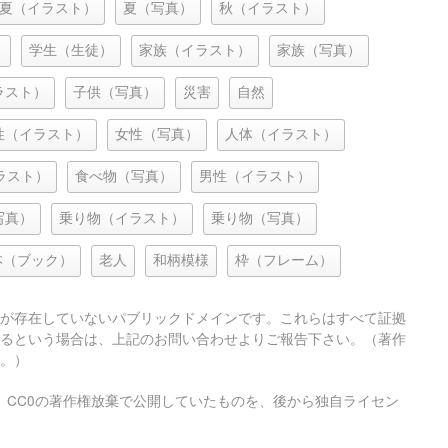
夏（イラスト）
夏（写真）
秋（イラスト）
）
学生（生徒）
家族（イラスト）
家族（写真）
ラスト）
子供（写真）
災害
自然
性（イラスト）
女性（写真）
人体（イラスト）
ラスト）
食べ物（写真）
男性（イラスト）
写真）
乗り物（イラスト）
乗り物（写真）
本（ブック）
老人
和柄模様
枠（フレーム）
が存在していないパブリックドメインです。これらはすべて証拠
るという場合は、上記のお問い合わせよりご報告下さい。（著作
。）
、CC0の著作権放棄で公開していたものを、後から独自ライセン