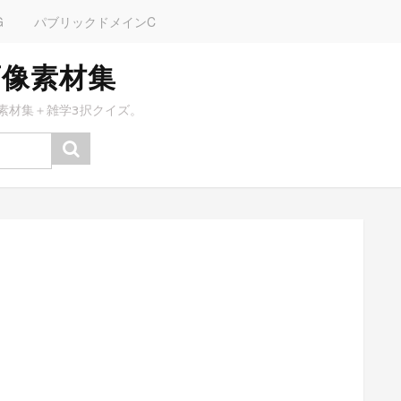
G
パブリックドメインC
画像素材集
素材集＋雑学3択クイズ。