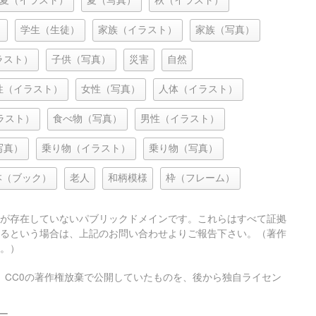
夏（イラスト）
夏（写真）
秋（イラスト）
）
学生（生徒）
家族（イラスト）
家族（写真）
ラスト）
子供（写真）
災害
自然
性（イラスト）
女性（写真）
人体（イラスト）
ラスト）
食べ物（写真）
男性（イラスト）
写真）
乗り物（イラスト）
乗り物（写真）
本（ブック）
老人
和柄模様
枠（フレーム）
が存在していないパブリックドメインです。これらはすべて証拠
るという場合は、上記のお問い合わせよりご報告下さい。（著作
。）
、CC0の著作権放棄で公開していたものを、後から独自ライセン
ー