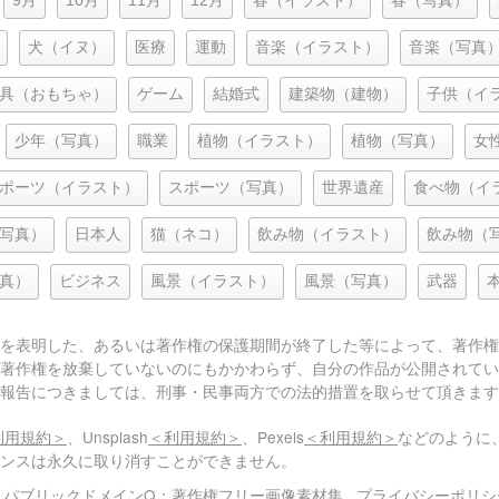
9月
10月
11月
12月
春（イラスト）
春（写真）
犬（イヌ）
医療
運動
音楽（イラスト）
音楽（写真
具（おもちゃ）
ゲーム
結婚式
建築物（建物）
子供（イ
少年（写真）
職業
植物（イラスト）
植物（写真）
女
ポーツ（イラスト）
スポーツ（写真）
世界遺産
食べ物（イ
写真）
日本人
猫（ネコ）
飲み物（イラスト）
飲み物（
真）
ビジネス
風景（イラスト）
風景（写真）
武器
を表明した、あるいは著作権の保護期間が終了した等によって、著作権
著作権を放棄していないのにもかかわらず、自分の作品が公開されてい
報告につきましては、刑事・民事両方での法的措置を取らせて頂きます
利用規約＞
、Unsplash
＜利用規約＞
、Pexels
＜利用規約＞
などのように
センスは永久に取り消すことができません。
© パブリックドメインQ：著作権フリー画像素材集
プライバシーポリシ