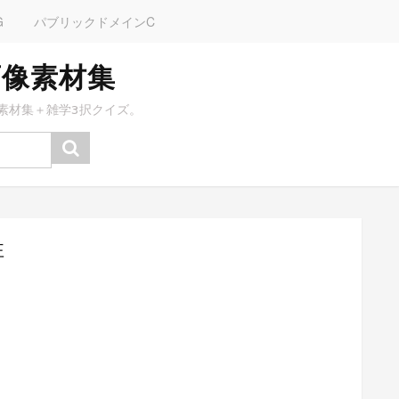
G
パブリックドメインC
画像素材集
素材集＋雑学3択クイズ。
性