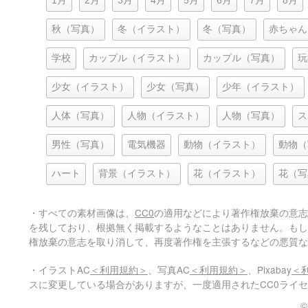
1月
2月
3月
4月
5月
6月
7月
8月
秋（写真）
冬（イラスト）
冬（写真）
赤ちゃん
学校
カップル（イラスト）
カップル（写真）
玩
少女（イラスト）
少女（写真）
少年（イラスト）
人体（写真）
人物（イラスト）
人物（写真）
ス
男性（写真）
電気機器
動物（イラスト）
動物（
ハート
背景（イラスト）
花（イラスト）
花（写
・すべての素材画像は、
CC0
の適用などにより著作権放棄の意志
を残しており、根拠無く掲載するようなことはありません。もし
権放棄の意志を取り消して、再度著作権を主張するなどの悪質な
・イラストAC
＜利用規約＞
、写真AC
＜利用規約＞
、Pixabay
＜
スに変更している場合がありますが、一度適用されたCC0ライ