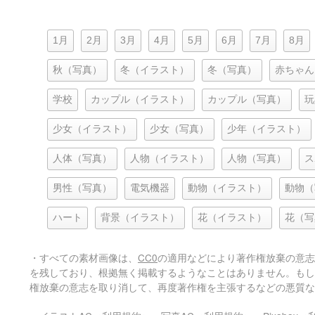
1月
2月
3月
4月
5月
6月
7月
8月
秋（写真）
冬（イラスト）
冬（写真）
赤ちゃん
学校
カップル（イラスト）
カップル（写真）
玩
少女（イラスト）
少女（写真）
少年（イラスト）
人体（写真）
人物（イラスト）
人物（写真）
ス
男性（写真）
電気機器
動物（イラスト）
動物（
ハート
背景（イラスト）
花（イラスト）
花（写
・すべての素材画像は、
CC0
の適用などにより著作権放棄の意志
を残しており、根拠無く掲載するようなことはありません。もし
権放棄の意志を取り消して、再度著作権を主張するなどの悪質な