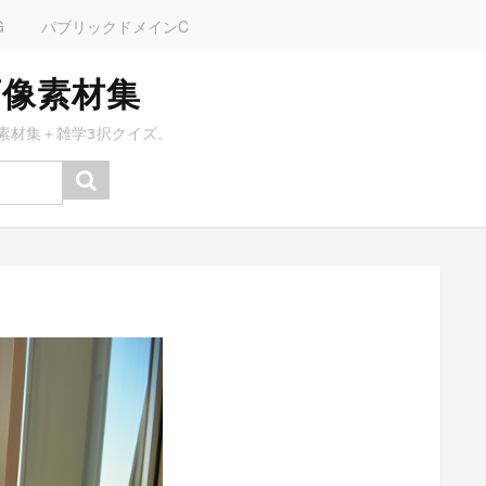
G
パブリックドメインC
画像素材集
素材集＋雑学3択クイズ。