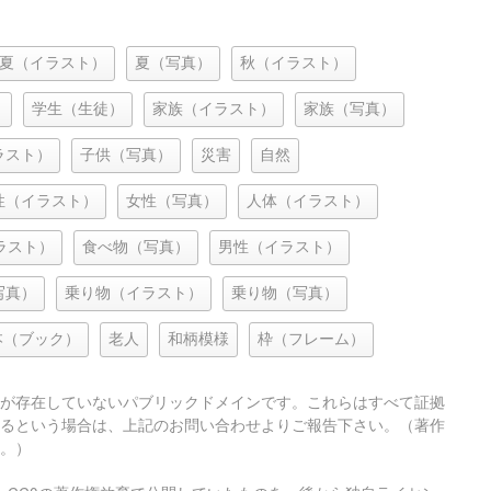
夏（イラスト）
夏（写真）
秋（イラスト）
）
学生（生徒）
家族（イラスト）
家族（写真）
ラスト）
子供（写真）
災害
自然
性（イラスト）
女性（写真）
人体（イラスト）
ラスト）
食べ物（写真）
男性（イラスト）
写真）
乗り物（イラスト）
乗り物（写真）
本（ブック）
老人
和柄模様
枠（フレーム）
が存在していないパブリックドメインです。これらはすべて証拠
るという場合は、上記のお問い合わせよりご報告下さい。（著作
。）