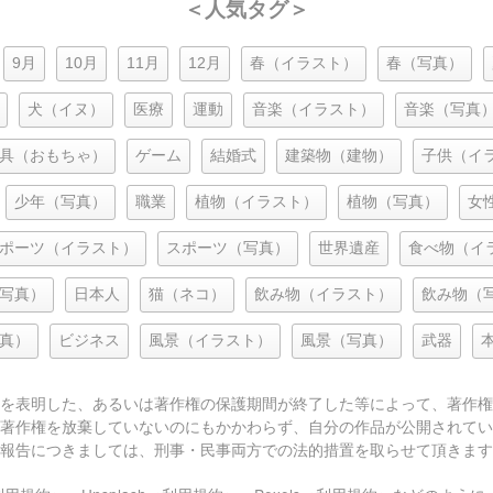
＜人気タグ＞
9月
10月
11月
12月
春（イラスト）
春（写真）
犬（イヌ）
医療
運動
音楽（イラスト）
音楽（写真
具（おもちゃ）
ゲーム
結婚式
建築物（建物）
子供（イ
少年（写真）
職業
植物（イラスト）
植物（写真）
女
ポーツ（イラスト）
スポーツ（写真）
世界遺産
食べ物（イ
写真）
日本人
猫（ネコ）
飲み物（イラスト）
飲み物（
真）
ビジネス
風景（イラスト）
風景（写真）
武器
を表明した、あるいは著作権の保護期間が終了した等によって、著作権
著作権を放棄していないのにもかかわらず、自分の作品が公開されてい
報告につきましては、刑事・民事両方での法的措置を取らせて頂きます