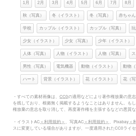
1月
2月
3月
4月
5月
6月
7月
8月
秋（写真）
冬（イラスト）
冬（写真）
赤ちゃん
学校
カップル（イラスト）
カップル（写真）
玩
少女（イラスト）
少女（写真）
少年（イラスト）
人体（写真）
人物（イラスト）
人物（写真）
ス
男性（写真）
電気機器
動物（イラスト）
動物（
ハート
背景（イラスト）
花（イラスト）
花（写
・すべての素材画像は、
CC0
の適用などにより著作権放棄の意志
を残しており、根拠無く掲載するようなことはありません。もし
権放棄の意志を取り消して、再度著作権を主張するなどの悪質な
・イラストAC
＜利用規約＞
、写真AC
＜利用規約＞
、Pixabay
＜
スに変更している場合がありますが、一度適用されたCC0ライ