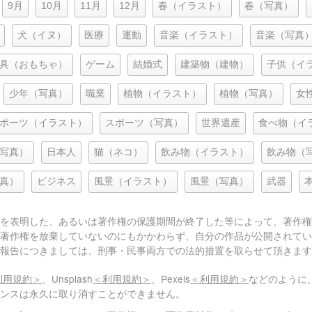
9月
10月
11月
12月
春（イラスト）
春（写真）
犬（イヌ）
医療
運動
音楽（イラスト）
音楽（写真
具（おもちゃ）
ゲーム
結婚式
建築物（建物）
子供（イ
少年（写真）
職業
植物（イラスト）
植物（写真）
女
ポーツ（イラスト）
スポーツ（写真）
世界遺産
食べ物（イ
写真）
日本人
猫（ネコ）
飲み物（イラスト）
飲み物（
真）
ビジネス
風景（イラスト）
風景（写真）
武器
を表明した、あるいは著作権の保護期間が終了した等によって、著作権
著作権を放棄していないのにもかかわらず、自分の作品が公開されてい
報告につきましては、刑事・民事両方での法的措置を取らせて頂きます
利用規約＞
、Unsplash
＜利用規約＞
、Pexels
＜利用規約＞
などのように
センスは永久に取り消すことができません。