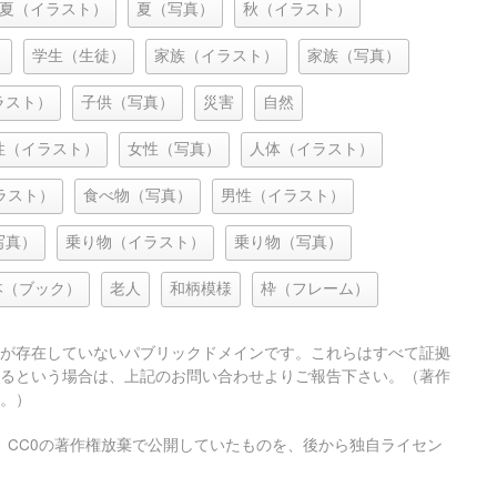
夏（イラスト）
夏（写真）
秋（イラスト）
）
学生（生徒）
家族（イラスト）
家族（写真）
ラスト）
子供（写真）
災害
自然
性（イラスト）
女性（写真）
人体（イラスト）
ラスト）
食べ物（写真）
男性（イラスト）
写真）
乗り物（イラスト）
乗り物（写真）
本（ブック）
老人
和柄模様
枠（フレーム）
が存在していないパブリックドメインです。これらはすべて証拠
るという場合は、上記のお問い合わせよりご報告下さい。（著作
。）
、CC0の著作権放棄で公開していたものを、後から独自ライセン