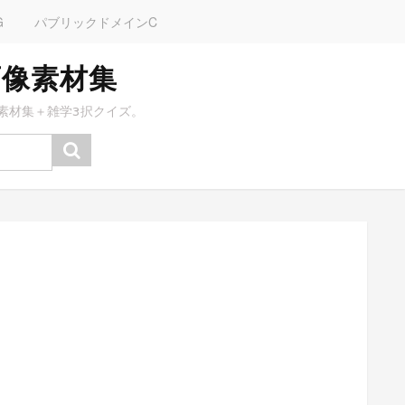
G
パブリックドメインC
画像素材集
素材集＋雑学3択クイズ。