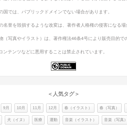
の国では、パブリックドメインでない場合があります。
の名誉を毀損するような改変は、著作者人格権の侵害になる場
物（写真やイラスト）は、著作権法46条4号により販売目的で
なコンテンツなどに悪用することは禁止されています。
＜人気タグ＞
9月
10月
11月
12月
春（イラスト）
春（写真）
犬（イヌ）
医療
運動
音楽（イラスト）
音楽（写真