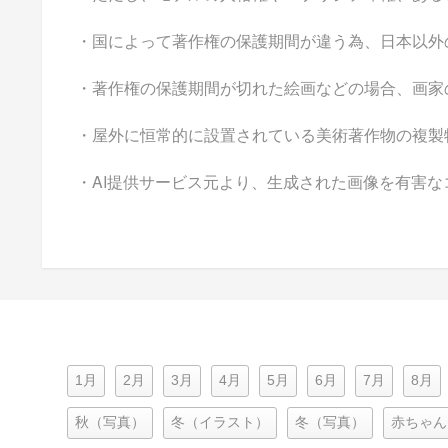
・国によって著作権の保護期間が違う為、日本以外
・著作権の保護期間が切れた絵画などの場合、画家
・屋外に恒常的に設置されている美術著作物の複製
・AI提供サービス元より、生成された画像を有害
1月
2月
3月
4月
5月
6月
7月
8月
秋（写真）
冬（イラスト）
冬（写真）
赤ちゃん