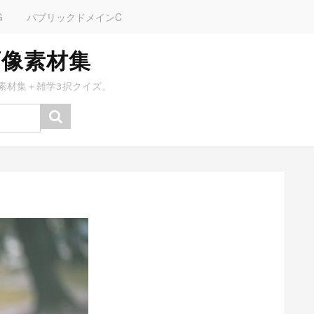
G
パブリックドメインC
画像素材集
素材集＋雑学3択クイズ。