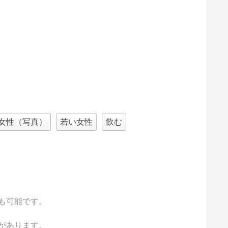
女性（写真）
若い女性
飲む
も可能です。
があります。