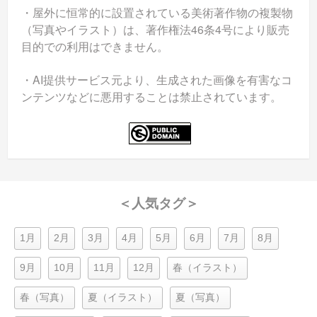
・屋外に恒常的に設置されている美術著作物の複製物
（写真やイラスト）は、著作権法46条4号により販売
目的での利用はできません。
・AI提供サービス元より、生成された画像を有害なコ
ンテンツなどに悪用することは禁止されています。
＜人気タグ＞
1月
2月
3月
4月
5月
6月
7月
8月
9月
10月
11月
12月
春（イラスト）
春（写真）
夏（イラスト）
夏（写真）