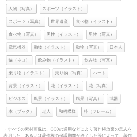
人物（写真）
スポーツ（イラスト）
スポーツ（写真）
世界遺産
食べ物（イラスト）
食べ物（写真）
男性（イラスト）
男性（写真）
電気機器
動物（イラスト）
動物（写真）
日本人
猫（ネコ）
飲み物（イラスト）
飲み物（写真）
乗り物（イラスト）
乗り物（写真）
ハート
背景（イラスト）
花（イラスト）
花（写真）
ビジネス
風景（イラスト）
風景（写真）
武器
本（ブック）
老人
和柄模様
枠（フレーム）
・すべての素材画像は、
CC0
の適用などにより著作権放棄の意志を
表明した、あるいは著作権の保護期間が終了した等によって、著作