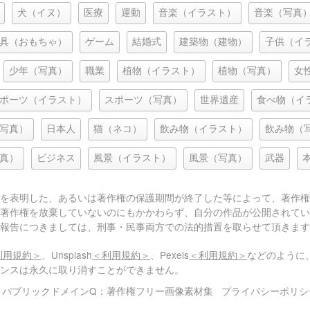
犬（イヌ）
医療
運動
音楽（イラスト）
音楽（写真
具（おもちゃ）
ゲーム
結婚式
建築物（建物）
子供（イ
少年（写真）
職業
植物（イラスト）
植物（写真）
女
ポーツ（イラスト）
スポーツ（写真）
世界遺産
食べ物（イ
写真）
日本人
猫（ネコ）
飲み物（イラスト）
飲み物（
真）
ビジネス
風景（イラスト）
風景（写真）
武器
を表明した、あるいは著作権の保護期間が終了した等によって、著作権
著作権を放棄していないのにもかかわらず、自分の作品が公開されてい
報告につきましては、刑事・民事両方での法的措置を取らせて頂きます
利用規約＞
、Unsplash
＜利用規約＞
、Pexels
＜利用規約＞
などのように
センスは永久に取り消すことができません。
© パブリックドメインQ：著作権フリー画像素材集
プライバシーポリシ