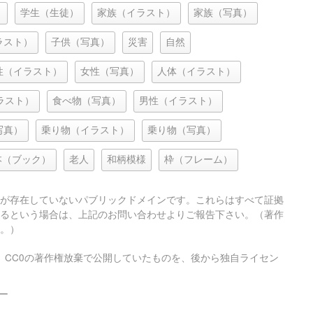
）
学生（生徒）
家族（イラスト）
家族（写真）
ラスト）
子供（写真）
災害
自然
性（イラスト）
女性（写真）
人体（イラスト）
ラスト）
食べ物（写真）
男性（イラスト）
写真）
乗り物（イラスト）
乗り物（写真）
本（ブック）
老人
和柄模様
枠（フレーム）
が存在していないパブリックドメインです。これらはすべて証拠
るという場合は、上記のお問い合わせよりご報告下さい。（著作
。）
、CC0の著作権放棄で公開していたものを、後から独自ライセン
ー