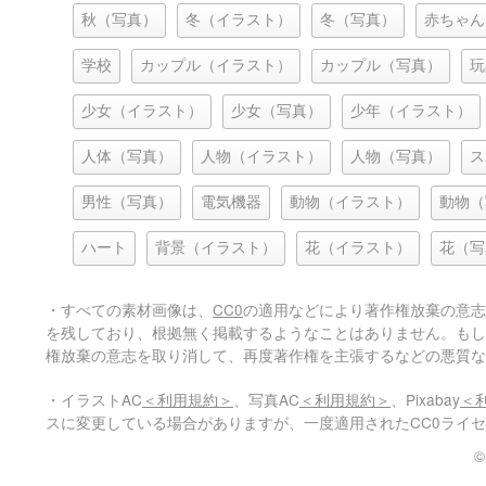
秋（写真）
冬（イラスト）
冬（写真）
赤ちゃん
学校
カップル（イラスト）
カップル（写真）
玩
少女（イラスト）
少女（写真）
少年（イラスト）
人体（写真）
人物（イラスト）
人物（写真）
ス
男性（写真）
電気機器
動物（イラスト）
動物（
ハート
背景（イラスト）
花（イラスト）
花（写
・すべての素材画像は、
CC0
の適用などにより著作権放棄の意志
を残しており、根拠無く掲載するようなことはありません。もし
権放棄の意志を取り消して、再度著作権を主張するなどの悪質な
・イラストAC
＜利用規約＞
、写真AC
＜利用規約＞
、Pixabay
＜
スに変更している場合がありますが、一度適用されたCC0ライ