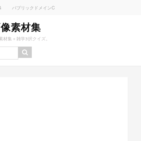
G
パブリックドメインC
画像素材集
素材集＋雑学3択クイズ。