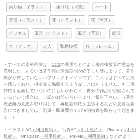
乗り物（イラスト）
乗り物（写真）
ハート
背景（イラスト）
花（イラスト）
花（写真）
ビジネス
風景（イラスト）
風景（写真）
武器
本（ブック）
老人
和柄模様
枠（フレーム）
・すべての素材画像は、
CC0
の適用などにより著作権放棄の意志を
表明した、あるいは著作権の保護期間が終了した等によって、著作
権が存在していないパブリックドメインです。これらはすべて証拠
を残しており、根拠無く掲載するようなことはありません。もし著
作権を放棄していないのにもかかわらず、自分の作品が公開されて
いるという場合は、上記のお問い合わせよりご報告下さい。（著作
権放棄の意志を取り消して、再度著作権を主張するなどの悪質な報
告につきましては、刑事・民事両方での法的措置を取らせて頂きま
す。）
・イラストAC
＜利用規約＞
、写真AC
＜利用規約＞
、Pixabay
＜利用
規約＞
、Unsplash
＜利用規約＞
、Pexels
＜利用規約＞
などのよう