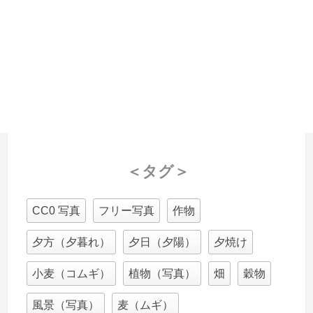
＜タグ＞
CC0 写真
フリー写真
作物
夕方（夕暮れ）
夕日（夕陽）
夕焼け
小麦（コムギ）
植物（写真）
畑
穀物
風景（写真）
麦（ムギ）