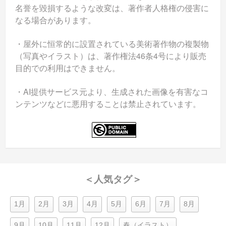
名誉を毀損するような改変は、著作者人格権の侵害に
なる場合があります。
・屋外に恒常的に設置されている美術著作物の複製物
（写真やイラスト）は、著作権法46条4号により販売
目的での利用はできません。
・AI提供サービス元より、生成された画像を有害なコ
ンテンツなどに悪用することは禁止されています。
＜人気タグ＞
1月
2月
3月
4月
5月
6月
7月
8月
9月
10月
11月
12月
春（イラスト）