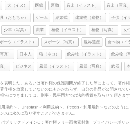
犬（イヌ）
医療
運動
音楽（イラスト）
音楽（写真
具（おもちゃ）
ゲーム
結婚式
建築物（建物）
子供（イ
少年（写真）
職業
植物（イラスト）
植物（写真）
女
ポーツ（イラスト）
スポーツ（写真）
世界遺産
食べ物（イ
写真）
日本人
猫（ネコ）
飲み物（イラスト）
飲み物（
真）
ビジネス
風景（イラスト）
風景（写真）
武器
を表明した、あるいは著作権の保護期間が終了した等によって、著作権
著作権を放棄していないのにもかかわらず、自分の作品が公開されてい
報告につきましては、刑事・民事両方での法的措置を取らせて頂きます
利用規約＞
、Unsplash
＜利用規約＞
、Pexels
＜利用規約＞
などのように
センスは永久に取り消すことができません。
© パブリックドメインQ：著作権フリー画像素材集
プライバシーポリシ