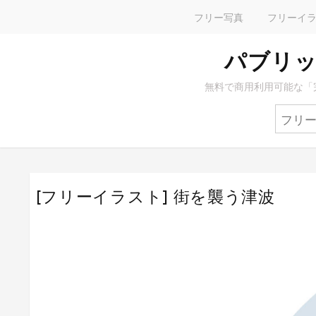
フリー写真
フリーイ
パブリッ
無料で商用利用可能な「
[フリーイラスト] 街を襲う津波