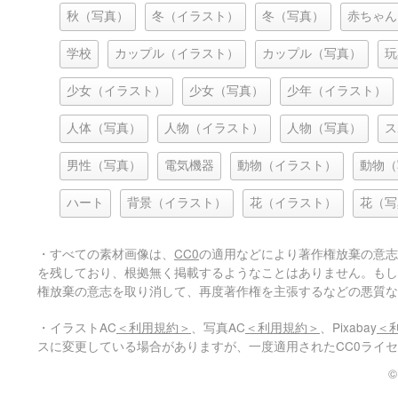
秋（写真）
冬（イラスト）
冬（写真）
赤ちゃん
学校
カップル（イラスト）
カップル（写真）
玩
少女（イラスト）
少女（写真）
少年（イラスト）
人体（写真）
人物（イラスト）
人物（写真）
ス
男性（写真）
電気機器
動物（イラスト）
動物（
ハート
背景（イラスト）
花（イラスト）
花（写
・すべての素材画像は、
CC0
の適用などにより著作権放棄の意志
を残しており、根拠無く掲載するようなことはありません。もし
権放棄の意志を取り消して、再度著作権を主張するなどの悪質な
・イラストAC
＜利用規約＞
、写真AC
＜利用規約＞
、Pixabay
＜
スに変更している場合がありますが、一度適用されたCC0ライ