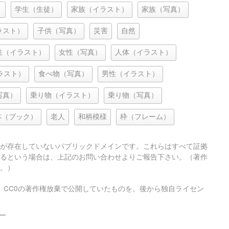
）
学生（生徒）
家族（イラスト）
家族（写真）
ラスト）
子供（写真）
災害
自然
性（イラスト）
女性（写真）
人体（イラスト）
ラスト）
食べ物（写真）
男性（イラスト）
写真）
乗り物（イラスト）
乗り物（写真）
本（ブック）
老人
和柄模様
枠（フレーム）
が存在していないパブリックドメインです。これらはすべて証拠
るという場合は、上記のお問い合わせよりご報告下さい。（著作
。）
、CC0の著作権放棄で公開していたものを、後から独自ライセン
ー