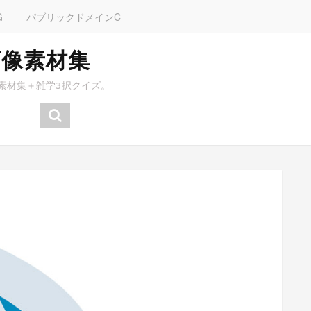
G
パブリックドメインC
画像素材集
素材集＋雑学3択クイズ。