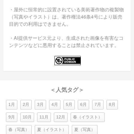
・屋外に恒常的に設置されている美術著作物の複製物
（写真やイラスト）は、著作権法46条4号により販売
目的での利用はできません。
・AI提供サービス元より、生成された画像を有害なコ
ンテンツなどに悪用することは禁止されています。
＜人気タグ＞
1月
2月
3月
4月
5月
6月
7月
8月
9月
10月
11月
12月
春（イラスト）
春（写真）
夏（イラスト）
夏（写真）