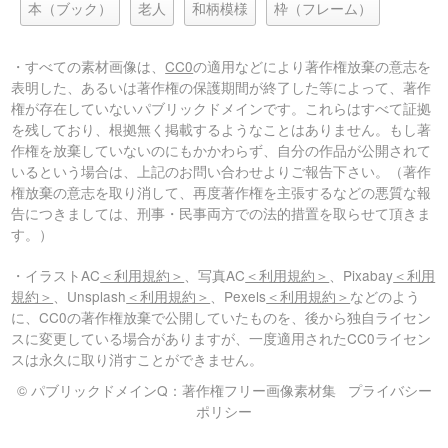
本（ブック）
老人
和柄模様
枠（フレーム）
・すべての素材画像は、
CC0
の適用などにより著作権放棄の意志を
表明した、あるいは著作権の保護期間が終了した等によって、著作
権が存在していないパブリックドメインです。これらはすべて証拠
を残しており、根拠無く掲載するようなことはありません。もし著
作権を放棄していないのにもかかわらず、自分の作品が公開されて
いるという場合は、上記のお問い合わせよりご報告下さい。（著作
権放棄の意志を取り消して、再度著作権を主張するなどの悪質な報
告につきましては、刑事・民事両方での法的措置を取らせて頂きま
す。）
・イラストAC
＜利用規約＞
、写真AC
＜利用規約＞
、Pixabay
＜利用
規約＞
、Unsplash
＜利用規約＞
、Pexels
＜利用規約＞
などのよう
に、CC0の著作権放棄で公開していたものを、後から独自ライセン
スに変更している場合がありますが、一度適用されたCC0ライセン
スは永久に取り消すことができません。
© パブリックドメインQ：著作権フリー画像素材集
プライバシー
ポリシー