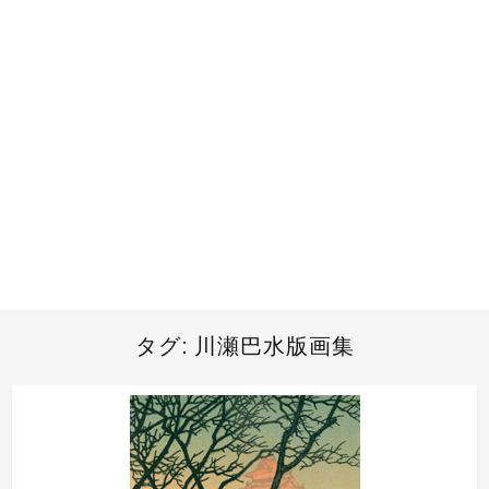
タグ:
川瀬巴水版画集