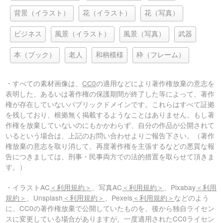
背景（イラスト）
花（イラスト）
花（写真）
ビジネス
風景（イラスト）
風景（写真）
武器
本（ブック）
老人
和柄模様
枠（フレーム）
・すべての素材画像は、
CC0
の適用などにより著作権放棄の意志を
表明した、あるいは著作権の保護期間が終了した等によって、著作
権が存在していないパブリックドメインです。これらはすべて証拠
を残しており、根拠無く掲載するようなことはありません。もし著
作権を放棄していないのにもかかわらず、自分の作品が公開されて
いるという場合は、上記のお問い合わせよりご報告下さい。（著作
権放棄の意志を取り消して、再度著作権を主張するなどの悪質な報
告につきましては、刑事・民事両方での法的措置を取らせて頂きま
す。）
・イラストAC
＜利用規約＞
、写真AC
＜利用規約＞
、Pixabay
＜利用
規約＞
、Unsplash
＜利用規約＞
、Pexels
＜利用規約＞
などのよう
に、CC0の著作権放棄で公開していたものを、後から独自ライセン
スに変更している場合がありますが、一度適用されたCC0ライセン