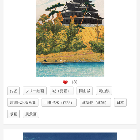
(3)
お堀
フリー絵画
城（要塞）
岡山城
岡山県
川瀬巴水版画集
川瀬巴水（作品）
建築物（建物）
日本
版画
風景画