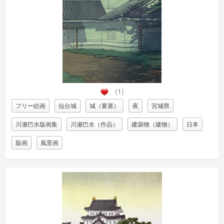
(1)
フリー絵画
仙台城
城（要塞）
夜
宮城県
川瀬巴水版画集
川瀬巴水（作品）
建築物（建物）
日本
版画
風景画