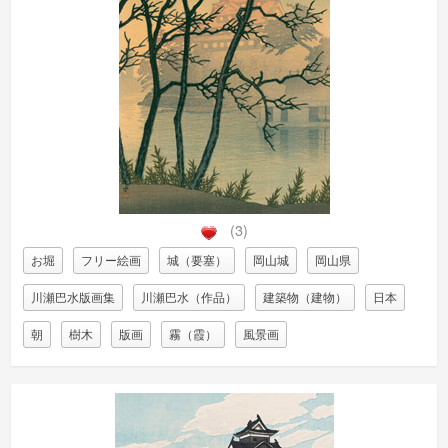
(3)
お堀
フリー絵画
城（要塞）
岡山城
岡山県
川瀬巴水版画集
川瀬巴水（作品）
建築物（建物）
日本
朝
樹木
版画
霧（霞）
風景画