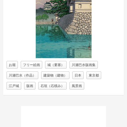
お堀
フリー絵画
城（要塞）
川瀬巴水版画集
川瀬巴水（作品）
建築物（建物）
日本
東京都
江戸城
版画
石垣（石積み）
風景画