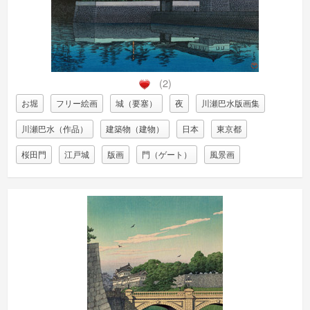
(2)
お堀
フリー絵画
城（要塞）
夜
川瀬巴水版画集
川瀬巴水（作品）
建築物（建物）
日本
東京都
桜田門
江戸城
版画
門（ゲート）
風景画