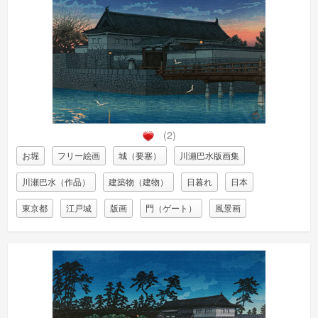
(2)
お堀
フリー絵画
城（要塞）
川瀬巴水版画集
川瀬巴水（作品）
建築物（建物）
日暮れ
日本
東京都
江戸城
版画
門（ゲート）
風景画