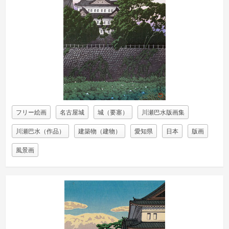
フリー絵画
名古屋城
城（要塞）
川瀬巴水版画集
川瀬巴水（作品）
建築物（建物）
愛知県
日本
版画
風景画