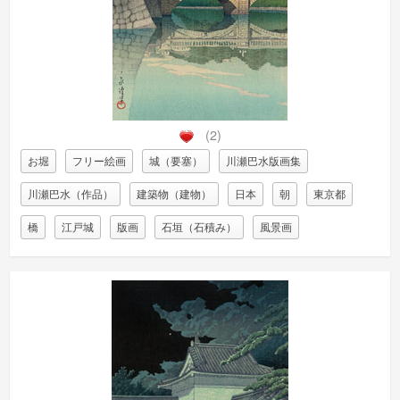
(2)
お堀
フリー絵画
城（要塞）
川瀬巴水版画集
川瀬巴水（作品）
建築物（建物）
日本
朝
東京都
橋
江戸城
版画
石垣（石積み）
風景画