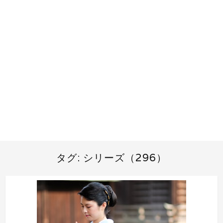
タグ:
シリーズ（296）