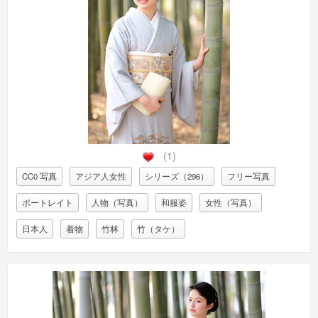
(1)
CC0 写真
アジア人女性
シリーズ（296）
フリー写真
ポートレイト
人物（写真）
和服姿
女性（写真）
日本人
着物
竹林
竹（タケ）