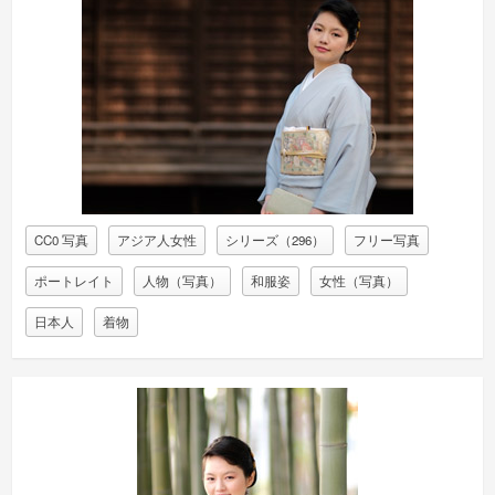
CC0 写真
アジア人女性
シリーズ（296）
フリー写真
ポートレイト
人物（写真）
和服姿
女性（写真）
日本人
着物