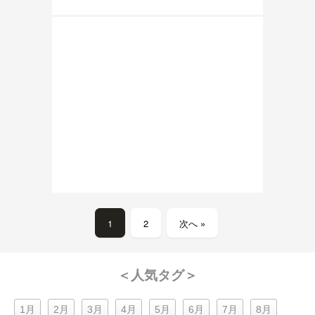
1
2
次へ »
＜人気タグ＞
1月
2月
3月
4月
5月
6月
7月
8月