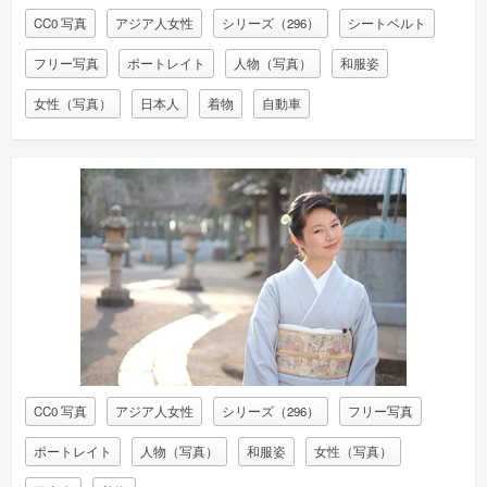
CC0 写真
アジア人女性
シリーズ（296）
シートベルト
フリー写真
ポートレイト
人物（写真）
和服姿
女性（写真）
日本人
着物
自動車
CC0 写真
アジア人女性
シリーズ（296）
フリー写真
ポートレイト
人物（写真）
和服姿
女性（写真）