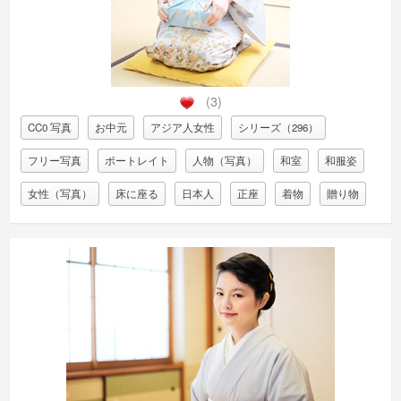
(3)
CC0 写真
お中元
アジア人女性
シリーズ（296）
フリー写真
ポートレイト
人物（写真）
和室
和服姿
女性（写真）
床に座る
日本人
正座
着物
贈り物