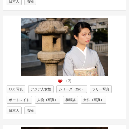
日本人
着物
(2)
CC0 写真
アジア人女性
シリーズ（296）
フリー写真
ポートレイト
人物（写真）
和服姿
女性（写真）
日本人
着物