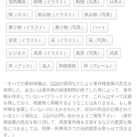
電気機器
動物（イラスト）
動物（写真）
日本人
猫（ネコ）
飲み物（イラスト）
飲み物（写真）
乗り物（イラスト）
乗り物（写真）
ハート
背景（イラスト）
花（イラスト）
花（写真）
ビジネス
風景（イラスト）
風景（写真）
武器
本（ブック）
老人
和柄模様
枠（フレーム）
・すべての素材画像は、
CC0
の適用などにより著作権放棄の意志を
表明した、あるいは著作権の保護期間が終了した等によって、著作
権が存在していないパブリックドメインです。これらはすべて証拠
を残しており、根拠無く掲載するようなことはありません。もし著
作権を放棄していないのにもかかわらず、自分の作品が公開されて
いるという場合は、上記のお問い合わせよりご報告下さい。（著作
権放棄の意志を取り消して、再度著作権を主張するなどの悪質な報
告につきましては、刑事・民事両方での法的措置を取らせて頂きま
す。）