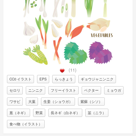
(11)
CC0 イラスト
EPS
らっきょう
ギョウジャニンニク
セロリ
ニンニク
フリーイラスト
ベクター
ミョウガ
ワサビ
大葉
生姜（ショウガ）
紫蘇（シソ）
葱（ネギ）
野菜
長ネギ（白ネギ）
韮（ニラ）
食べ物（イラスト）