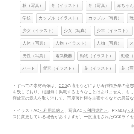
秋（写真）
冬（イラスト）
冬（写真）
赤ちゃん
学校
カップル（イラスト）
カップル（写真）
玩
少女（イラスト）
少女（写真）
少年（イラスト）
人体（写真）
人物（イラスト）
人物（写真）
ス
男性（写真）
電気機器
動物（イラスト）
動物（
ハート
背景（イラスト）
花（イラスト）
花（写
・すべての素材画像は、
CC0
の適用などにより著作権放棄の意志
を残しており、根拠無く掲載するようなことはありません。もし
権放棄の意志を取り消して、再度著作権を主張するなどの悪質な
・イラストAC
＜利用規約＞
、写真AC
＜利用規約＞
、Pixabay
＜
スに変更している場合がありますが、一度適用されたCC0ライ