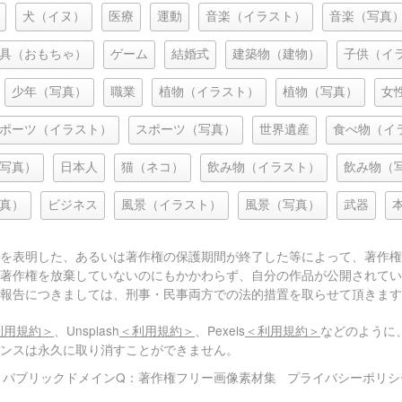
犬（イヌ）
医療
運動
音楽（イラスト）
音楽（写真
具（おもちゃ）
ゲーム
結婚式
建築物（建物）
子供（イ
少年（写真）
職業
植物（イラスト）
植物（写真）
女
ポーツ（イラスト）
スポーツ（写真）
世界遺産
食べ物（イ
写真）
日本人
猫（ネコ）
飲み物（イラスト）
飲み物（
真）
ビジネス
風景（イラスト）
風景（写真）
武器
を表明した、あるいは著作権の保護期間が終了した等によって、著作権
著作権を放棄していないのにもかかわらず、自分の作品が公開されてい
報告につきましては、刑事・民事両方での法的措置を取らせて頂きます
利用規約＞
、Unsplash
＜利用規約＞
、Pexels
＜利用規約＞
などのように
センスは永久に取り消すことができません。
© パブリックドメインQ：著作権フリー画像素材集
プライバシーポリシ