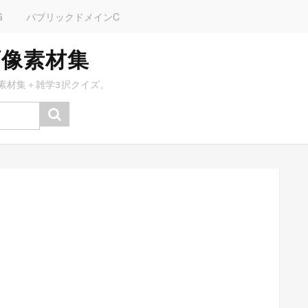
G
パブリックドメインC
画像素材集
素材集＋雑学3択クイズ。