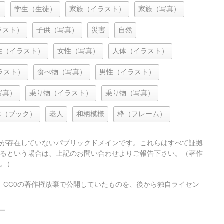
）
学生（生徒）
家族（イラスト）
家族（写真）
ラスト）
子供（写真）
災害
自然
性（イラスト）
女性（写真）
人体（イラスト）
ラスト）
食べ物（写真）
男性（イラスト）
写真）
乗り物（イラスト）
乗り物（写真）
本（ブック）
老人
和柄模様
枠（フレーム）
が存在していないパブリックドメインです。これらはすべて証拠
るという場合は、上記のお問い合わせよりご報告下さい。（著作
。）
、CC0の著作権放棄で公開していたものを、後から独自ライセン
ー