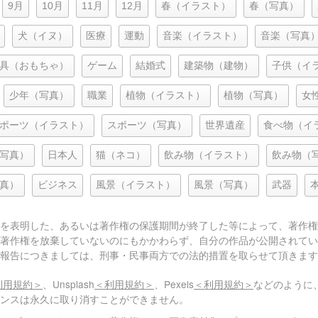
9月
10月
11月
12月
春（イラスト）
春（写真）
犬（イヌ）
医療
運動
音楽（イラスト）
音楽（写真
具（おもちゃ）
ゲーム
結婚式
建築物（建物）
子供（イ
少年（写真）
職業
植物（イラスト）
植物（写真）
女
ポーツ（イラスト）
スポーツ（写真）
世界遺産
食べ物（イ
写真）
日本人
猫（ネコ）
飲み物（イラスト）
飲み物（
真）
ビジネス
風景（イラスト）
風景（写真）
武器
を表明した、あるいは著作権の保護期間が終了した等によって、著作権
著作権を放棄していないのにもかかわらず、自分の作品が公開されてい
報告につきましては、刑事・民事両方での法的措置を取らせて頂きます
利用規約＞
、Unsplash
＜利用規約＞
、Pexels
＜利用規約＞
などのように
センスは永久に取り消すことができません。