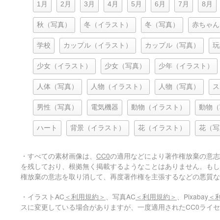
1月
2月
3月
4月
5月
6月
7月
8月
秋（写真）
冬（イラスト）
冬（写真）
赤ちゃん
学校
カップル（イラスト）
カップル（写真）
玩
少女（イラスト）
少女（写真）
少年（イラスト）
人体（写真）
人物（イラスト）
人物（写真）
ス
男性（写真）
電気機器
動物（イラスト）
動物（
ハート
背景（イラスト）
花（イラスト）
花（写
・すべての素材画像は、
CC0
の適用などにより著作権放棄の意志
を残しており、根拠無く掲載するようなことはありません。もし
権放棄の意志を取り消して、再度著作権を主張するなどの悪質な
・イラストAC
＜利用規約＞
、写真AC
＜利用規約＞
、Pixabay
＜
スに変更している場合がありますが、一度適用されたCC0ライ