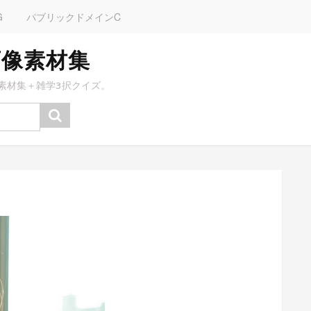
G
パブリックドメインC
画像素材集
素材集＋雑学3択クイズ。