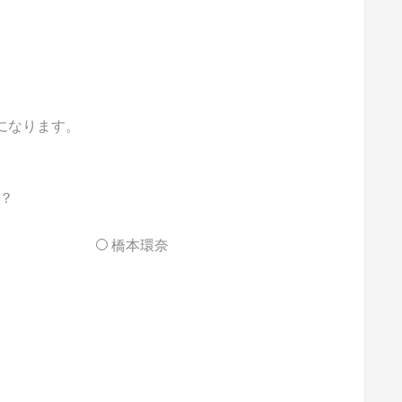
能になります。
？
橋本環奈