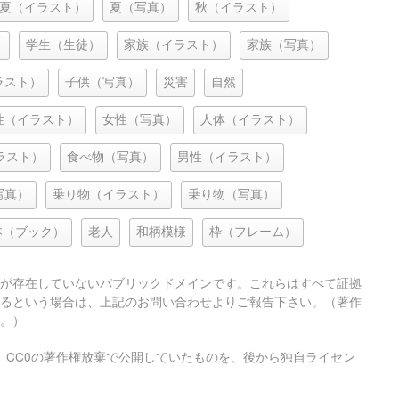
夏（イラスト）
夏（写真）
秋（イラスト）
）
学生（生徒）
家族（イラスト）
家族（写真）
ラスト）
子供（写真）
災害
自然
性（イラスト）
女性（写真）
人体（イラスト）
ラスト）
食べ物（写真）
男性（イラスト）
写真）
乗り物（イラスト）
乗り物（写真）
本（ブック）
老人
和柄模様
枠（フレーム）
が存在していないパブリックドメインです。これらはすべて証拠
るという場合は、上記のお問い合わせよりご報告下さい。（著作
。）
、CC0の著作権放棄で公開していたものを、後から独自ライセン