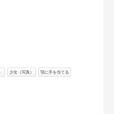
）
少女（写真）
顎に手を当てる