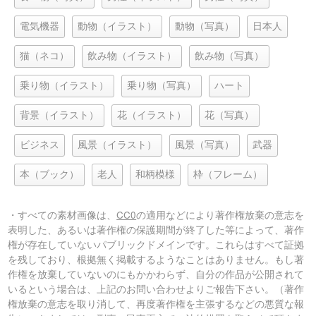
電気機器
動物（イラスト）
動物（写真）
日本人
猫（ネコ）
飲み物（イラスト）
飲み物（写真）
乗り物（イラスト）
乗り物（写真）
ハート
背景（イラスト）
花（イラスト）
花（写真）
ビジネス
風景（イラスト）
風景（写真）
武器
本（ブック）
老人
和柄模様
枠（フレーム）
・すべての素材画像は、
CC0
の適用などにより著作権放棄の意志を
表明した、あるいは著作権の保護期間が終了した等によって、著作
権が存在していないパブリックドメインです。これらはすべて証拠
を残しており、根拠無く掲載するようなことはありません。もし著
作権を放棄していないのにもかかわらず、自分の作品が公開されて
いるという場合は、上記のお問い合わせよりご報告下さい。（著作
権放棄の意志を取り消して、再度著作権を主張するなどの悪質な報