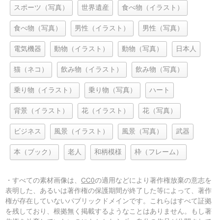
スポーツ（写真）
世界遺産
食べ物（イラスト）
食べ物（写真）
男性（イラスト）
男性（写真）
電気機器
動物（イラスト）
動物（写真）
日本人
猫（ネコ）
飲み物（イラスト）
飲み物（写真）
乗り物（イラスト）
乗り物（写真）
ハート
背景（イラスト）
花（イラスト）
花（写真）
ビジネス
風景（イラスト）
風景（写真）
武器
本（ブック）
老人
和柄模様
枠（フレーム）
・すべての素材画像は、
CC0
の適用などにより著作権放棄の意志を
表明した、あるいは著作権の保護期間が終了した等によって、著作
権が存在していないパブリックドメインです。これらはすべて証拠
を残しており、根拠無く掲載するようなことはありません。もし著