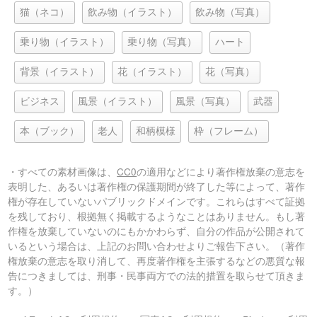
猫（ネコ）
飲み物（イラスト）
飲み物（写真）
乗り物（イラスト）
乗り物（写真）
ハート
背景（イラスト）
花（イラスト）
花（写真）
ビジネス
風景（イラスト）
風景（写真）
武器
本（ブック）
老人
和柄模様
枠（フレーム）
・すべての素材画像は、
CC0
の適用などにより著作権放棄の意志を
表明した、あるいは著作権の保護期間が終了した等によって、著作
権が存在していないパブリックドメインです。これらはすべて証拠
を残しており、根拠無く掲載するようなことはありません。もし著
作権を放棄していないのにもかかわらず、自分の作品が公開されて
いるという場合は、上記のお問い合わせよりご報告下さい。（著作
権放棄の意志を取り消して、再度著作権を主張するなどの悪質な報
告につきましては、刑事・民事両方での法的措置を取らせて頂きま
す。）