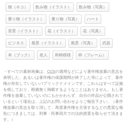
猫（ネコ）
飲み物（イラスト）
飲み物（写真）
乗り物（イラスト）
乗り物（写真）
ハート
背景（イラスト）
花（イラスト）
花（写真）
ビジネス
風景（イラスト）
風景（写真）
武器
本（ブック）
老人
和柄模様
枠（フレーム）
・すべての素材画像は、
CC0
の適用などにより著作権放棄の意志を
表明した、あるいは著作権の保護期間が終了した等によって、著作
権が存在していないパブリックドメインです。これらはすべて証拠
を残しており、根拠無く掲載するようなことはありません。もし著
作権を放棄していないのにもかかわらず、自分の作品が公開されて
いるという場合は、上記のお問い合わせよりご報告下さい。（著作
権放棄の意志を取り消して、再度著作権を主張するなどの悪質な報
告につきましては、刑事・民事両方での法的措置を取らせて頂きま
す。）