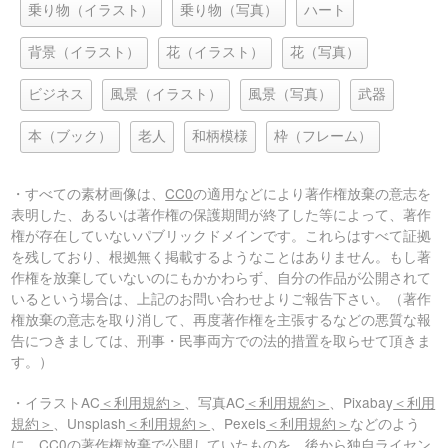
乗り物（イラスト）
乗り物（写真）
ハート
背景（イラスト）
花（イラスト）
花（写真）
ビジネス
風景（イラスト）
風景（写真）
武器
本（ブック）
老人
和柄模様
枠（フレーム）
・すべての素材画像は、
CC0
の適用などにより著作権放棄の意志を
表明した、あるいは著作権の保護期間が終了した等によって、著作
権が存在していないパブリックドメインです。これらはすべて証拠
を残しており、根拠無く掲載するようなことはありません。もし著
作権を放棄していないのにもかかわらず、自分の作品が公開されて
いるという場合は、上記のお問い合わせよりご報告下さい。（著作
権放棄の意志を取り消して、再度著作権を主張するなどの悪質な報
告につきましては、刑事・民事両方での法的措置を取らせて頂きま
す。）
・イラストAC
＜利用規約＞
、写真AC
＜利用規約＞
、Pixabay
＜利用
規約＞
、Unsplash
＜利用規約＞
、Pexels
＜利用規約＞
などのよう
に、CC0の著作権放棄で公開していたものを、後から独自ライセン