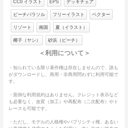
CC0 イラスト
EPS
デッキチェア
ビーチパラソル
フリーイラスト
ベクター
リゾート
南国
夏（イラスト）
椰子（ヤシ）
砂浜（ビーチ）
＜利用について＞
・知られている限り著作権は存在しませんので、誰も
がダウンロードし、商用・非商用問わずに利用可能で
す。
・面倒な利用規約はありません。クレジット表示など
も必要なく、改変（加工）や再配布（二次配布）やト
レースも可能です。
・ただし、モデルの人格権やパブリシティ権、あるい