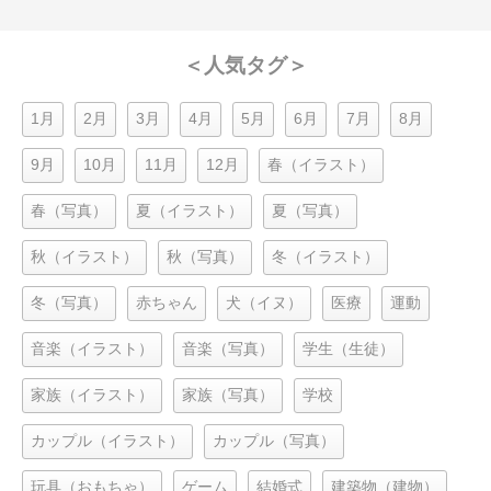
＜人気タグ＞
1月
2月
3月
4月
5月
6月
7月
8月
9月
10月
11月
12月
春（イラスト）
春（写真）
夏（イラスト）
夏（写真）
秋（イラスト）
秋（写真）
冬（イラスト）
冬（写真）
赤ちゃん
犬（イヌ）
医療
運動
音楽（イラスト）
音楽（写真）
学生（生徒）
家族（イラスト）
家族（写真）
学校
カップル（イラスト）
カップル（写真）
玩具（おもちゃ）
ゲーム
結婚式
建築物（建物）