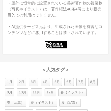
・屋外に恒常的に設置されている美術著作物の複製物
（写真やイラスト）は、著作権法46条4号により販売
目的での利用はできません。
・AI提供サービス元より、生成された画像を有害なコ
ンテンツなどに悪用することは禁止されています。
＜人気タグ＞
1月
2月
3月
4月
5月
6月
7月
8月
9月
10月
11月
12月
春（イラスト）
春（写真）
夏（イラスト）
夏（写真）