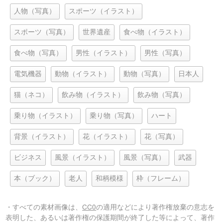
人物（写真）
スポーツ（イラスト）
スポーツ（写真）
世界遺産
食べ物（イラスト）
食べ物（写真）
男性（イラスト）
男性（写真）
電気機器
動物（イラスト）
動物（写真）
日本人
猫（ネコ）
飲み物（イラスト）
飲み物（写真）
乗り物（イラスト）
乗り物（写真）
ハート
背景（イラスト）
花（イラスト）
花（写真）
ビジネス
風景（イラスト）
風景（写真）
武器
本（ブック）
老人
和柄模様
枠（フレーム）
・すべての素材画像は、
CC0
の適用などにより著作権放棄の意志を
表明した、あるいは著作権の保護期間が終了した等によって、著作