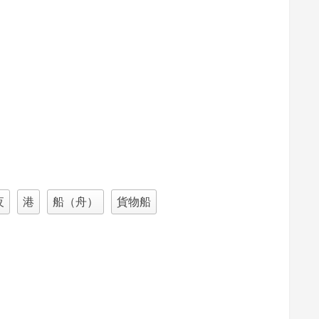
夜
港
船（舟）
貨物船