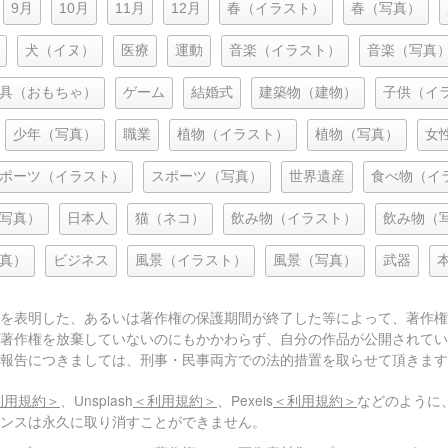
9月
10月
11月
12月
春（イラスト）
春（写真）
犬（イヌ）
医療
運動
音楽（イラスト）
音楽（写真
具（おもちゃ）
ゲーム
結婚式
建築物（建物）
子供（イ
少年（写真）
職業
植物（イラスト）
植物（写真）
女
ポーツ（イラスト）
スポーツ（写真）
世界遺産
食べ物（イ
写真）
日本人
猫（ネコ）
飲み物（イラスト）
飲み物（
真）
ビジネス
風景（イラスト）
風景（写真）
武器
を表明した、あるいは著作権の保護期間が終了した等によって、著作権
著作権を放棄していないのにもかかわらず、自分の作品が公開されてい
報告につきましては、刑事・民事両方での法的措置を取らせて頂きます
利用規約＞
、Unsplash
＜利用規約＞
、Pexels
＜利用規約＞
などのように
センスは永久に取り消すことができません。