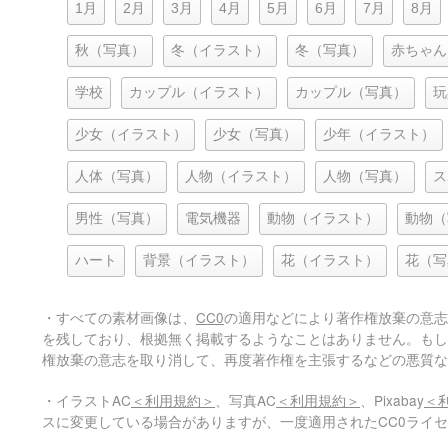
1月
2月
3月
4月
5月
6月
7月
8月
秋（写真）
冬（イラスト）
冬（写真）
赤ちゃん
学校
カップル（イラスト）
カップル（写真）
玩
少女（イラスト）
少女（写真）
少年（イラスト）
人体（写真）
人物（イラスト）
人物（写真）
ス
男性（写真）
電気機器
動物（イラスト）
動物（
ハート
背景（イラスト）
花（イラスト）
花（写
・すべての素材画像は、
CC0
の適用などにより著作権放棄の意志
を残しており、根拠無く掲載するようなことはありません。もし
権放棄の意志を取り消して、再度著作権を主張するなどの悪質な
・イラストAC
＜利用規約＞
、写真AC
＜利用規約＞
、Pixabay
＜
スに変更している場合がありますが、一度適用されたCC0ライ