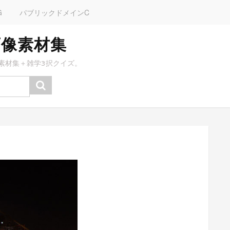
G
パブリックドメインC
画像素材集
素材集＋雑学3択クイズ。