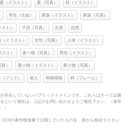
夏（イラスト）
夏（写真）
秋（イラスト）
）
学生（生徒）
家族（イラスト）
家族（写真）
ラスト）
子供（写真）
災害
自然
性（イラスト）
女性（写真）
人体（イラスト）
ラスト）
食べ物（写真）
男性（イラスト）
写真）
乗り物（イラスト）
乗り物（写真）
本（ブック）
老人
和柄模様
枠（フレーム）
が存在していないパブリックドメインです。これらはすべて証拠
るという場合は、上記のお問い合わせよりご報告下さい。（著作
。）
、CC0の著作権放棄で公開していたものを、後から独自ライセン