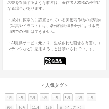
名誉を毀損するような改変は、著作者人格権の侵害に
なる場合があります。
・屋外に恒常的に設置されている美術著作物の複製物
（写真やイラスト）は、著作権法46条4号により販売
目的での利用はできません。
・AI提供サービス元より、生成された画像を有害なコ
ンテンツなどに悪用することは禁止されています。
＜人気タグ＞
1月
2月
3月
4月
5月
6月
7月
8月
9月
10月
11月
12月
春（イラスト）