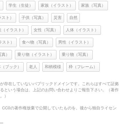
）
学生（生徒）
家族（イラスト）
家族（写真）
ラスト）
子供（写真）
災害
自然
性（イラスト）
女性（写真）
人体（イラスト）
ラスト）
食べ物（写真）
男性（イラスト）
写真）
乗り物（イラスト）
乗り物（写真）
本（ブック）
老人
和柄模様
枠（フレーム）
が存在していないパブリックドメインです。これらはすべて証拠
るという場合は、上記のお問い合わせよりご報告下さい。（著作
。）
、CC0の著作権放棄で公開していたものを、後から独自ライセン
ー