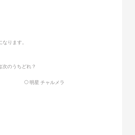
能になります。
のは次のうちどれ？
明星 チャルメラ