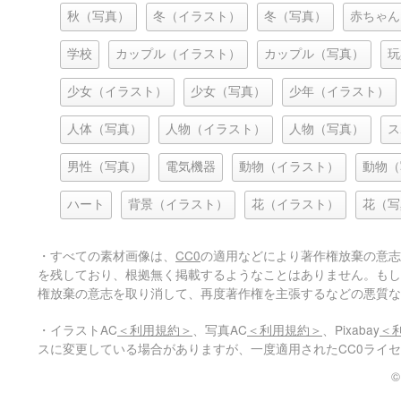
秋（写真）
冬（イラスト）
冬（写真）
赤ちゃん
学校
カップル（イラスト）
カップル（写真）
玩
少女（イラスト）
少女（写真）
少年（イラスト）
人体（写真）
人物（イラスト）
人物（写真）
ス
男性（写真）
電気機器
動物（イラスト）
動物（
ハート
背景（イラスト）
花（イラスト）
花（写
・すべての素材画像は、
CC0
の適用などにより著作権放棄の意志
を残しており、根拠無く掲載するようなことはありません。もし
権放棄の意志を取り消して、再度著作権を主張するなどの悪質な
・イラストAC
＜利用規約＞
、写真AC
＜利用規約＞
、Pixabay
＜
スに変更している場合がありますが、一度適用されたCC0ライ