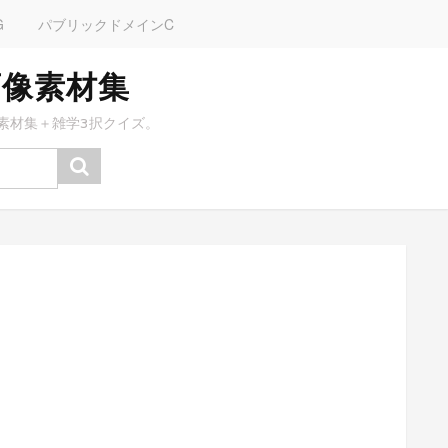
G
パブリックドメインC
画像素材集
素材集＋雑学3択クイズ。