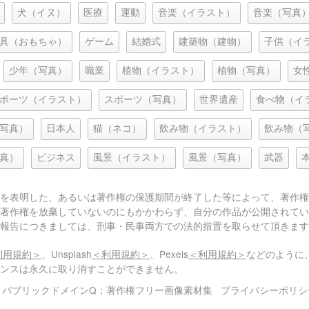
犬（イヌ）
医療
運動
音楽（イラスト）
音楽（写真
具（おもちゃ）
ゲーム
結婚式
建築物（建物）
子供（イ
少年（写真）
職業
植物（イラスト）
植物（写真）
女
ポーツ（イラスト）
スポーツ（写真）
世界遺産
食べ物（イ
写真）
日本人
猫（ネコ）
飲み物（イラスト）
飲み物（
真）
ビジネス
風景（イラスト）
風景（写真）
武器
を表明した、あるいは著作権の保護期間が終了した等によって、著作権
著作権を放棄していないのにもかかわらず、自分の作品が公開されてい
報告につきましては、刑事・民事両方での法的措置を取らせて頂きます
利用規約＞
、Unsplash
＜利用規約＞
、Pexels
＜利用規約＞
などのように
センスは永久に取り消すことができません。
© パブリックドメインQ：著作権フリー画像素材集
プライバシーポリシ