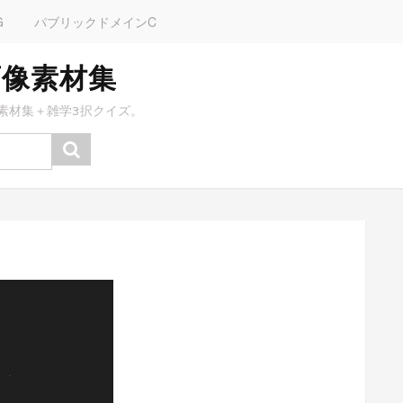
G
パブリックドメインC
画像素材集
素材集＋雑学3択クイズ。