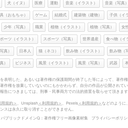
犬（イヌ）
医療
運動
音楽（イラスト）
音楽（写真
具（おもちゃ）
ゲーム
結婚式
建築物（建物）
子供（イ
少年（写真）
職業
植物（イラスト）
植物（写真）
女
ポーツ（イラスト）
スポーツ（写真）
世界遺産
食べ物（イ
写真）
日本人
猫（ネコ）
飲み物（イラスト）
飲み物（
真）
ビジネス
風景（イラスト）
風景（写真）
武器
を表明した、あるいは著作権の保護期間が終了した等によって、著作権
著作権を放棄していないのにもかかわらず、自分の作品が公開されてい
報告につきましては、刑事・民事両方での法的措置を取らせて頂きます
利用規約＞
、Unsplash
＜利用規約＞
、Pexels
＜利用規約＞
などのように
センスは永久に取り消すことができません。
© パブリックドメインQ：著作権フリー画像素材集
プライバシーポリシ