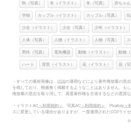
秋（写真）
冬（イラスト）
冬（写真）
赤ちゃん
学校
カップル（イラスト）
カップル（写真）
玩
少女（イラスト）
少女（写真）
少年（イラスト）
人体（写真）
人物（イラスト）
人物（写真）
ス
男性（写真）
電気機器
動物（イラスト）
動物（
ハート
背景（イラスト）
花（イラスト）
花（写
・すべての素材画像は、
CC0
の適用などにより著作権放棄の意志
を残しており、根拠無く掲載するようなことはありません。もし
権放棄の意志を取り消して、再度著作権を主張するなどの悪質な
・イラストAC
＜利用規約＞
、写真AC
＜利用規約＞
、Pixabay
＜
スに変更している場合がありますが、一度適用されたCC0ライ