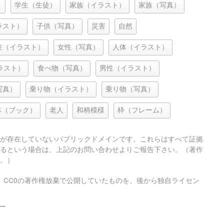
）
学生（生徒）
家族（イラスト）
家族（写真）
ラスト）
子供（写真）
災害
自然
性（イラスト）
女性（写真）
人体（イラスト）
ラスト）
食べ物（写真）
男性（イラスト）
写真）
乗り物（イラスト）
乗り物（写真）
本（ブック）
老人
和柄模様
枠（フレーム）
が存在していないパブリックドメインです。これらはすべて証拠
るという場合は、上記のお問い合わせよりご報告下さい。（著作
。）
、CC0の著作権放棄で公開していたものを、後から独自ライセン
ー