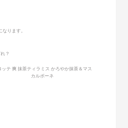
能になります。
どれ？
ロッテ 爽 抹茶ティラミス かろやか抹茶＆マス
カルポーネ