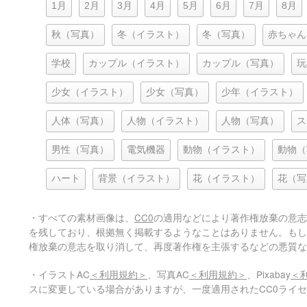
1月
2月
3月
4月
5月
6月
7月
8月
秋（写真）
冬（イラスト）
冬（写真）
赤ちゃん
学校
カップル（イラスト）
カップル（写真）
玩
少女（イラスト）
少女（写真）
少年（イラスト）
人体（写真）
人物（イラスト）
人物（写真）
ス
男性（写真）
電気機器
動物（イラスト）
動物（
ハート
背景（イラスト）
花（イラスト）
花（写
・すべての素材画像は、
CC0
の適用などにより著作権放棄の意志
を残しており、根拠無く掲載するようなことはありません。もし
権放棄の意志を取り消して、再度著作権を主張するなどの悪質な
・イラストAC
＜利用規約＞
、写真AC
＜利用規約＞
、Pixabay
＜
スに変更している場合がありますが、一度適用されたCC0ライ