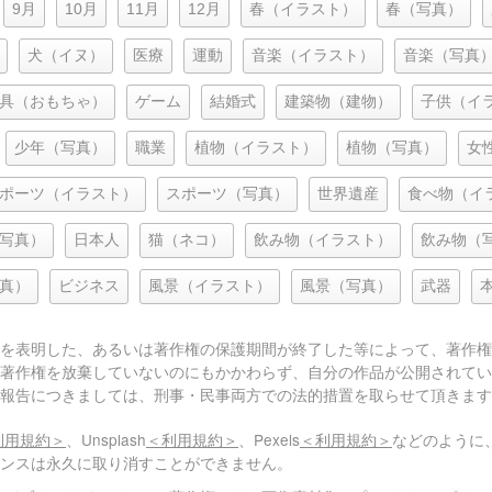
9月
10月
11月
12月
春（イラスト）
春（写真）
犬（イヌ）
医療
運動
音楽（イラスト）
音楽（写真
具（おもちゃ）
ゲーム
結婚式
建築物（建物）
子供（イ
少年（写真）
職業
植物（イラスト）
植物（写真）
女
ポーツ（イラスト）
スポーツ（写真）
世界遺産
食べ物（イ
写真）
日本人
猫（ネコ）
飲み物（イラスト）
飲み物（
真）
ビジネス
風景（イラスト）
風景（写真）
武器
を表明した、あるいは著作権の保護期間が終了した等によって、著作権
著作権を放棄していないのにもかかわらず、自分の作品が公開されてい
報告につきましては、刑事・民事両方での法的措置を取らせて頂きます
利用規約＞
、Unsplash
＜利用規約＞
、Pexels
＜利用規約＞
などのように
センスは永久に取り消すことができません。