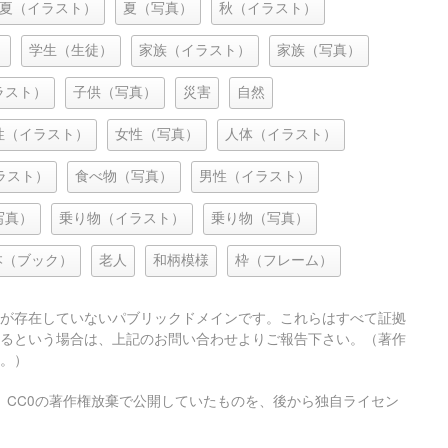
夏（イラスト）
夏（写真）
秋（イラスト）
）
学生（生徒）
家族（イラスト）
家族（写真）
ラスト）
子供（写真）
災害
自然
性（イラスト）
女性（写真）
人体（イラスト）
ラスト）
食べ物（写真）
男性（イラスト）
写真）
乗り物（イラスト）
乗り物（写真）
本（ブック）
老人
和柄模様
枠（フレーム）
が存在していないパブリックドメインです。これらはすべて証拠
るという場合は、上記のお問い合わせよりご報告下さい。（著作
。）
、CC0の著作権放棄で公開していたものを、後から独自ライセン