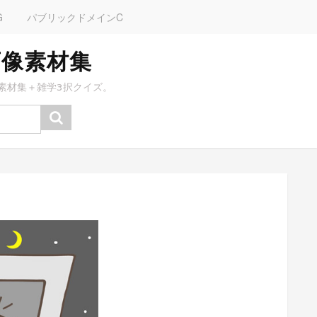
G
パブリックドメインC
画像素材集
素材集＋雑学3択クイズ。