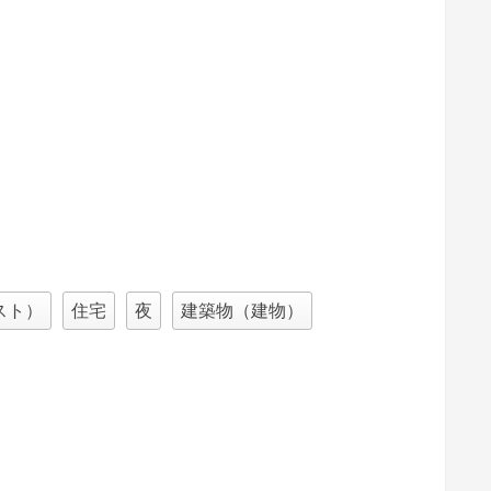
スト）
住宅
夜
建築物（建物）