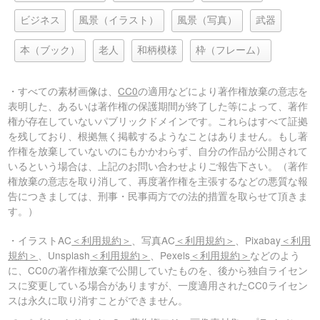
ビジネス
風景（イラスト）
風景（写真）
武器
本（ブック）
老人
和柄模様
枠（フレーム）
・すべての素材画像は、
CC0
の適用などにより著作権放棄の意志を
表明した、あるいは著作権の保護期間が終了した等によって、著作
権が存在していないパブリックドメインです。これらはすべて証拠
を残しており、根拠無く掲載するようなことはありません。もし著
作権を放棄していないのにもかかわらず、自分の作品が公開されて
いるという場合は、上記のお問い合わせよりご報告下さい。（著作
権放棄の意志を取り消して、再度著作権を主張するなどの悪質な報
告につきましては、刑事・民事両方での法的措置を取らせて頂きま
す。）
・イラストAC
＜利用規約＞
、写真AC
＜利用規約＞
、Pixabay
＜利用
規約＞
、Unsplash
＜利用規約＞
、Pexels
＜利用規約＞
などのよう
に、CC0の著作権放棄で公開していたものを、後から独自ライセン
スに変更している場合がありますが、一度適用されたCC0ライセン
スは永久に取り消すことができません。