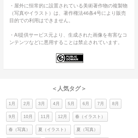
・屋外に恒常的に設置されている美術著作物の複製物
（写真やイラスト）は、著作権法46条4号により販売
目的での利用はできません。
・AI提供サービス元より、生成された画像を有害なコ
ンテンツなどに悪用することは禁止されています。
＜人気タグ＞
1月
2月
3月
4月
5月
6月
7月
8月
9月
10月
11月
12月
春（イラスト）
春（写真）
夏（イラスト）
夏（写真）