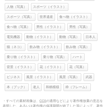
人物（写真）
スポーツ（イラスト）
スポーツ（写真）
世界遺産
食べ物（イラスト）
食べ物（写真）
男性（イラスト）
男性（写真）
電気機器
動物（イラスト）
動物（写真）
日本人
猫（ネコ）
飲み物（イラスト）
飲み物（写真）
乗り物（イラスト）
乗り物（写真）
ハート
背景（イラスト）
花（イラスト）
花（写真）
ビジネス
風景（イラスト）
風景（写真）
武器
本（ブック）
老人
和柄模様
枠（フレーム）
・すべての素材画像は、
CC0
の適用などにより著作権放棄の意志を
表明した、あるいは著作権の保護期間が終了した等によって、著作