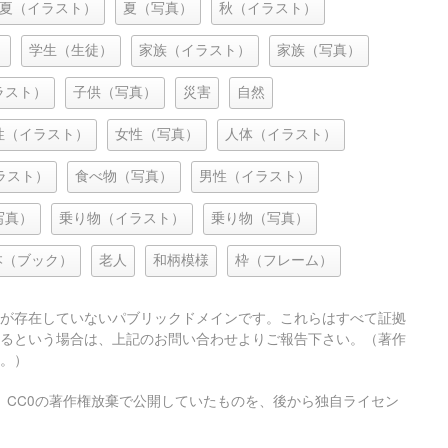
夏（イラスト）
夏（写真）
秋（イラスト）
）
学生（生徒）
家族（イラスト）
家族（写真）
ラスト）
子供（写真）
災害
自然
性（イラスト）
女性（写真）
人体（イラスト）
ラスト）
食べ物（写真）
男性（イラスト）
写真）
乗り物（イラスト）
乗り物（写真）
本（ブック）
老人
和柄模様
枠（フレーム）
が存在していないパブリックドメインです。これらはすべて証拠
るという場合は、上記のお問い合わせよりご報告下さい。（著作
。）
、CC0の著作権放棄で公開していたものを、後から独自ライセン