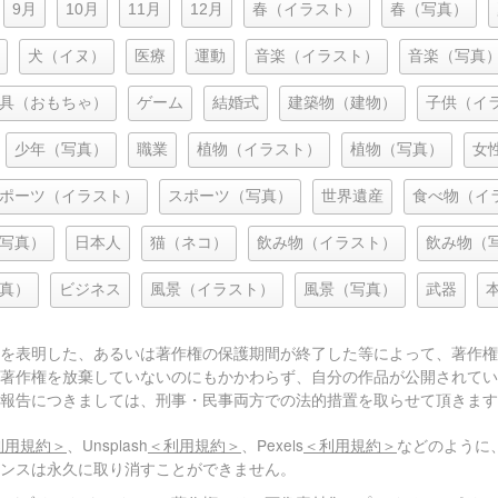
9月
10月
11月
12月
春（イラスト）
春（写真）
犬（イヌ）
医療
運動
音楽（イラスト）
音楽（写真
具（おもちゃ）
ゲーム
結婚式
建築物（建物）
子供（イ
少年（写真）
職業
植物（イラスト）
植物（写真）
女
ポーツ（イラスト）
スポーツ（写真）
世界遺産
食べ物（イ
写真）
日本人
猫（ネコ）
飲み物（イラスト）
飲み物（
真）
ビジネス
風景（イラスト）
風景（写真）
武器
を表明した、あるいは著作権の保護期間が終了した等によって、著作権
著作権を放棄していないのにもかかわらず、自分の作品が公開されてい
報告につきましては、刑事・民事両方での法的措置を取らせて頂きます
利用規約＞
、Unsplash
＜利用規約＞
、Pexels
＜利用規約＞
などのように
センスは永久に取り消すことができません。