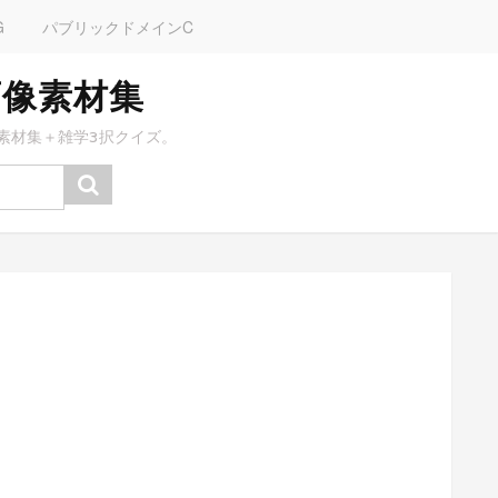
G
パブリックドメインC
画像素材集
素材集＋雑学3択クイズ。