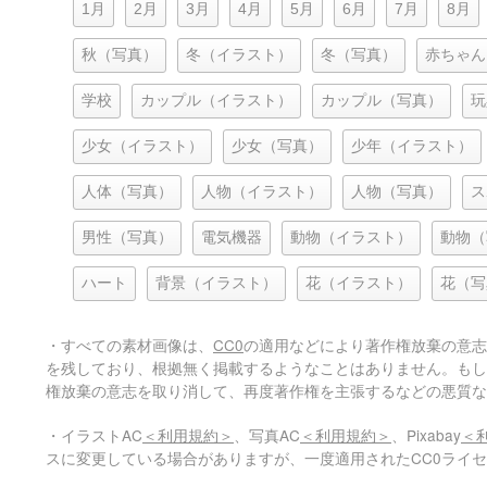
1月
2月
3月
4月
5月
6月
7月
8月
秋（写真）
冬（イラスト）
冬（写真）
赤ちゃん
学校
カップル（イラスト）
カップル（写真）
玩
少女（イラスト）
少女（写真）
少年（イラスト）
人体（写真）
人物（イラスト）
人物（写真）
ス
男性（写真）
電気機器
動物（イラスト）
動物（
ハート
背景（イラスト）
花（イラスト）
花（写
・すべての素材画像は、
CC0
の適用などにより著作権放棄の意志
を残しており、根拠無く掲載するようなことはありません。もし
権放棄の意志を取り消して、再度著作権を主張するなどの悪質な
・イラストAC
＜利用規約＞
、写真AC
＜利用規約＞
、Pixabay
＜
スに変更している場合がありますが、一度適用されたCC0ライ