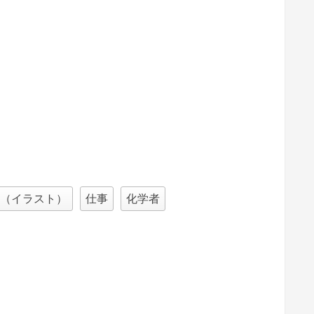
物（イラスト）
仕事
化学者