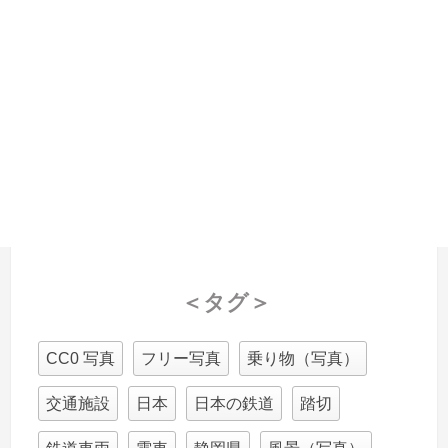
＜タグ＞
CC0 写真
フリー写真
乗り物（写真）
交通施設
日本
日本の鉄道
踏切