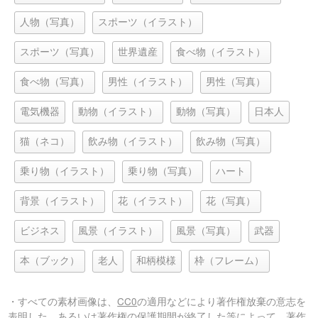
人物（写真）
スポーツ（イラスト）
スポーツ（写真）
世界遺産
食べ物（イラスト）
食べ物（写真）
男性（イラスト）
男性（写真）
電気機器
動物（イラスト）
動物（写真）
日本人
猫（ネコ）
飲み物（イラスト）
飲み物（写真）
乗り物（イラスト）
乗り物（写真）
ハート
背景（イラスト）
花（イラスト）
花（写真）
ビジネス
風景（イラスト）
風景（写真）
武器
本（ブック）
老人
和柄模様
枠（フレーム）
・すべての素材画像は、
CC0
の適用などにより著作権放棄の意志を
表明した、あるいは著作権の保護期間が終了した等によって、著作