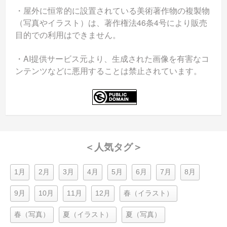
・屋外に恒常的に設置されている美術著作物の複製物
（写真やイラスト）は、著作権法46条4号により販売
目的での利用はできません。
・AI提供サービス元より、生成された画像を有害なコ
ンテンツなどに悪用することは禁止されています。
＜人気タグ＞
1月
2月
3月
4月
5月
6月
7月
8月
9月
10月
11月
12月
春（イラスト）
春（写真）
夏（イラスト）
夏（写真）