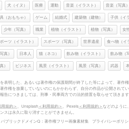
犬（イヌ）
医療
運動
音楽（イラスト）
音楽（写真
具（おもちゃ）
ゲーム
結婚式
建築物（建物）
子供（イ
少年（写真）
職業
植物（イラスト）
植物（写真）
女
ポーツ（イラスト）
スポーツ（写真）
世界遺産
食べ物（イ
写真）
日本人
猫（ネコ）
飲み物（イラスト）
飲み物（
真）
ビジネス
風景（イラスト）
風景（写真）
武器
を表明した、あるいは著作権の保護期間が終了した等によって、著作権
著作権を放棄していないのにもかかわらず、自分の作品が公開されてい
報告につきましては、刑事・民事両方での法的措置を取らせて頂きます
利用規約＞
、Unsplash
＜利用規約＞
、Pexels
＜利用規約＞
などのように
センスは永久に取り消すことができません。
© パブリックドメインQ：著作権フリー画像素材集
プライバシーポリシ