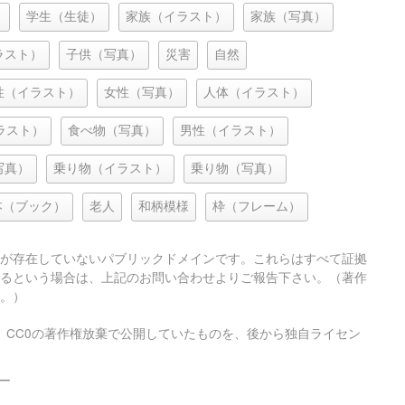
）
学生（生徒）
家族（イラスト）
家族（写真）
ラスト）
子供（写真）
災害
自然
性（イラスト）
女性（写真）
人体（イラスト）
ラスト）
食べ物（写真）
男性（イラスト）
写真）
乗り物（イラスト）
乗り物（写真）
本（ブック）
老人
和柄模様
枠（フレーム）
が存在していないパブリックドメインです。これらはすべて証拠
るという場合は、上記のお問い合わせよりご報告下さい。（著作
。）
、CC0の著作権放棄で公開していたものを、後から独自ライセン
ー