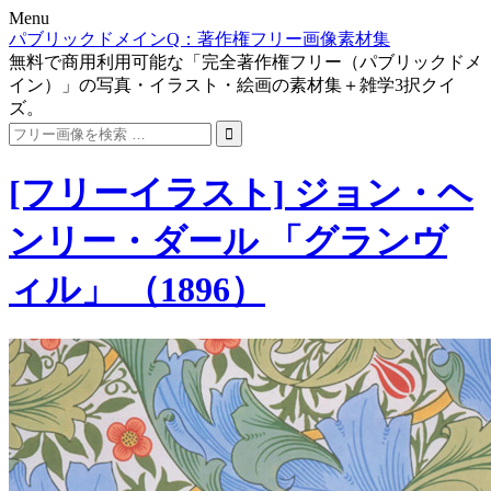
Menu
パブリックドメインQ：著作権フリー画像素材集
無料で商用利用可能な「完全著作権フリー（パブリックドメ
イン）」の写真・イラスト・絵画の素材集＋雑学3択クイ
ズ。
Search
for:
[フリーイラスト] ジョン・ヘ
ンリー・ダール 「グランヴ
ィル」 （1896）