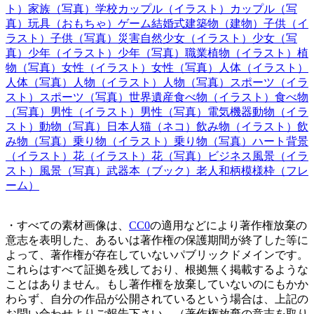
ト）
家族（写真）
学校
カップル（イラスト）
カップル（写
真）
玩具（おもちゃ）
ゲーム
結婚式
建築物（建物）
子供（イ
ラスト）
子供（写真）
災害
自然
少女（イラスト）
少女（写
真）
少年（イラスト）
少年（写真）
職業
植物（イラスト）
植
物（写真）
女性（イラスト）
女性（写真）
人体（イラスト）
人体（写真）
人物（イラスト）
人物（写真）
スポーツ（イラ
スト）
スポーツ（写真）
世界遺産
食べ物（イラスト）
食べ物
（写真）
男性（イラスト）
男性（写真）
電気機器
動物（イラ
スト）
動物（写真）
日本人
猫（ネコ）
飲み物（イラスト）
飲
み物（写真）
乗り物（イラスト）
乗り物（写真）
ハート
背景
（イラスト）
花（イラスト）
花（写真）
ビジネス
風景（イラ
スト）
風景（写真）
武器
本（ブック）
老人
和柄模様
枠（フレ
ーム）
・すべての素材画像は、
CC0
の適用などにより著作権放棄の
意志を表明した、あるいは著作権の保護期間が終了した等に
よって、著作権が存在していないパブリックドメインです。
これらはすべて証拠を残しており、根拠無く掲載するような
ことはありません。もし著作権を放棄していないのにもかか
わらず、自分の作品が公開されているという場合は、上記の
お問い合わせよりご報告下さい。（著作権放棄の意志を取り