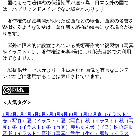
・国によって著作権の保護期間が違う為、日本以外の国で
は、パブリックドメインでない場合があります。
・著作権の保護期間が切れた絵画などの場合、画家の名誉を
毀損するような改変は、著作者人格権の侵害になる場合があ
ります。
・屋外に恒常的に設置されている美術著作物の複製物（写真
やイラスト）は、著作権法46条4号により販売目的での利用
はできません。
・AI提供サービス元より、生成された画像を有害なコンテ
ンツなどに悪用することは禁止されています。
＜人気タグ＞
1月
2月
3月
4月
5月
6月
7月
8月
9月
10月
11月
12月
春（イラスト）
春（写真）
夏（イラスト）
夏（写真）
秋（イラスト）
秋（写
真）
冬（イラスト）
冬（写真）
赤ちゃん
犬（イヌ）
医療
運動
音楽（イラスト）
音楽（写真）
学生（生徒）
家族（イラス