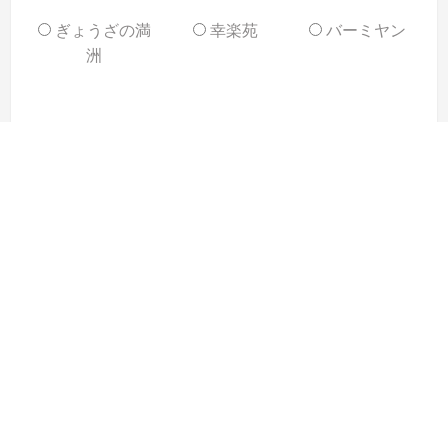
ぎょうざの満
幸楽苑
バーミヤン
洲