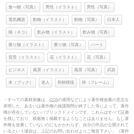
食べ物（写真）
男性（イラスト）
男性（写真）
電気機器
動物（イラスト）
動物（写真）
日本人
猫（ネコ）
飲み物（イラスト）
飲み物（写真）
乗り物（イラスト）
乗り物（写真）
ハート
背景（イラスト）
花（イラスト）
花（写真）
ビジネス
風景（イラスト）
風景（写真）
武器
本（ブック）
老人
和柄模様
枠（フレーム）
・すべての素材画像は、
CC0
の適用などにより著作権放棄の意志を
表明した、あるいは著作権の保護期間が終了した等によって、著作
権が存在していないパブリックドメインです。これらはすべて証拠
を残しており、根拠無く掲載するようなことはありません。もし著
作権を放棄していないのにもかかわらず、自分の作品が公開されて
いるという場合は、上記のお問い合わせよりご報告下さい。（著作