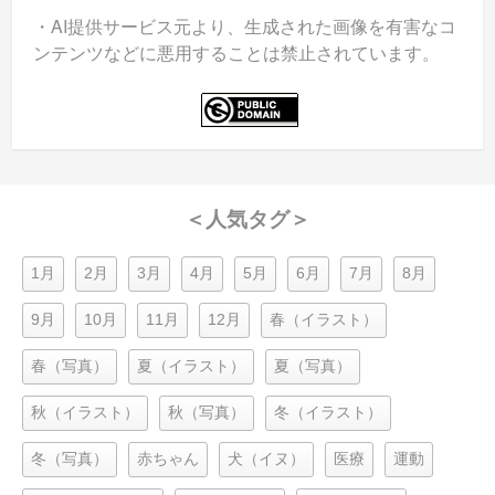
・AI提供サービス元より、生成された画像を有害なコ
ンテンツなどに悪用することは禁止されています。
＜人気タグ＞
1月
2月
3月
4月
5月
6月
7月
8月
9月
10月
11月
12月
春（イラスト）
春（写真）
夏（イラスト）
夏（写真）
秋（イラスト）
秋（写真）
冬（イラスト）
冬（写真）
赤ちゃん
犬（イヌ）
医療
運動