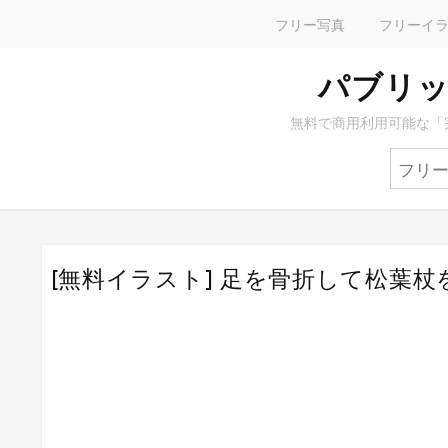
フリー写真
フリーイ
パブリッ
無料で商用利用可能な「
[無料イラスト] 足を骨折して松葉杖