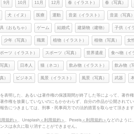
9月
10月
11月
12月
春（イラスト）
春（写真）
犬（イヌ）
医療
運動
音楽（イラスト）
音楽（写真
具（おもちゃ）
ゲーム
結婚式
建築物（建物）
子供（イ
少年（写真）
職業
植物（イラスト）
植物（写真）
女
ポーツ（イラスト）
スポーツ（写真）
世界遺産
食べ物（イ
写真）
日本人
猫（ネコ）
飲み物（イラスト）
飲み物（
真）
ビジネス
風景（イラスト）
風景（写真）
武器
を表明した、あるいは著作権の保護期間が終了した等によって、著作権
著作権を放棄していないのにもかかわらず、自分の作品が公開されてい
報告につきましては、刑事・民事両方での法的措置を取らせて頂きます
利用規約＞
、Unsplash
＜利用規約＞
、Pexels
＜利用規約＞
などのように
センスは永久に取り消すことができません。