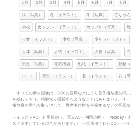
1月
2月
3月
4月
5月
6月
7月
8月
秋（写真）
冬（イラスト）
冬（写真）
赤ちゃん
学校
カップル（イラスト）
カップル（写真）
玩
少女（イラスト）
少女（写真）
少年（イラスト）
人体（写真）
人物（イラスト）
人物（写真）
ス
男性（写真）
電気機器
動物（イラスト）
動物（
ハート
背景（イラスト）
花（イラスト）
花（写
・すべての素材画像は、
CC0
の適用などにより著作権放棄の意志
を残しており、根拠無く掲載するようなことはありません。もし
権放棄の意志を取り消して、再度著作権を主張するなどの悪質な
・イラストAC
＜利用規約＞
、写真AC
＜利用規約＞
、Pixabay
＜
スに変更している場合がありますが、一度適用されたCC0ライ