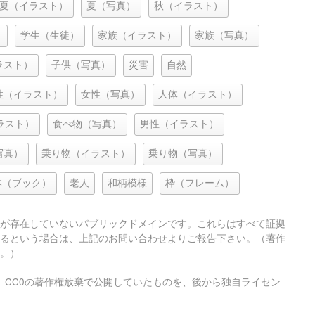
夏（イラスト）
夏（写真）
秋（イラスト）
）
学生（生徒）
家族（イラスト）
家族（写真）
ラスト）
子供（写真）
災害
自然
性（イラスト）
女性（写真）
人体（イラスト）
ラスト）
食べ物（写真）
男性（イラスト）
写真）
乗り物（イラスト）
乗り物（写真）
本（ブック）
老人
和柄模様
枠（フレーム）
が存在していないパブリックドメインです。これらはすべて証拠
るという場合は、上記のお問い合わせよりご報告下さい。（著作
。）
、CC0の著作権放棄で公開していたものを、後から独自ライセン