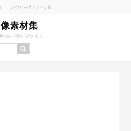
G
パブリックドメインC
画像素材集
素材集＋雑学3択クイズ。