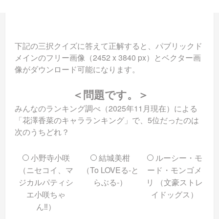
下記の三択クイズに答えて正解すると、パブリックド
メインのフリー画像（2452 x 3840 px）とベクター画
像がダウンロード可能になります。
＜問題です。＞
みんなのランキング調べ（2025年11月現在）による
「花澤香菜のキャラランキング」で、5位だったのは
次のうちどれ？
小野寺小咲
結城美柑
ルーシー・モ
（ニセコイ、マ
（To LOVEる-と
ード・モンゴメ
ジカルパティシ
らぶる-）
リ （文豪ストレ
エ小咲ちゃ
イドッグス）
ん‼︎）