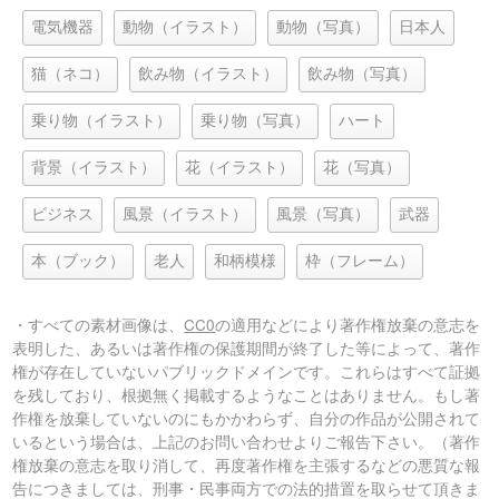
電気機器
動物（イラスト）
動物（写真）
日本人
猫（ネコ）
飲み物（イラスト）
飲み物（写真）
乗り物（イラスト）
乗り物（写真）
ハート
背景（イラスト）
花（イラスト）
花（写真）
ビジネス
風景（イラスト）
風景（写真）
武器
本（ブック）
老人
和柄模様
枠（フレーム）
・すべての素材画像は、
CC0
の適用などにより著作権放棄の意志を
表明した、あるいは著作権の保護期間が終了した等によって、著作
権が存在していないパブリックドメインです。これらはすべて証拠
を残しており、根拠無く掲載するようなことはありません。もし著
作権を放棄していないのにもかかわらず、自分の作品が公開されて
いるという場合は、上記のお問い合わせよりご報告下さい。（著作
権放棄の意志を取り消して、再度著作権を主張するなどの悪質な報
告につきましては、刑事・民事両方での法的措置を取らせて頂きま