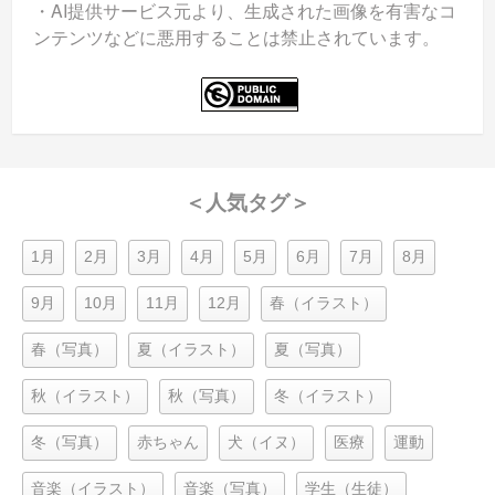
・AI提供サービス元より、生成された画像を有害なコ
ンテンツなどに悪用することは禁止されています。
＜人気タグ＞
1月
2月
3月
4月
5月
6月
7月
8月
9月
10月
11月
12月
春（イラスト）
春（写真）
夏（イラスト）
夏（写真）
秋（イラスト）
秋（写真）
冬（イラスト）
冬（写真）
赤ちゃん
犬（イヌ）
医療
運動
音楽（イラスト）
音楽（写真）
学生（生徒）