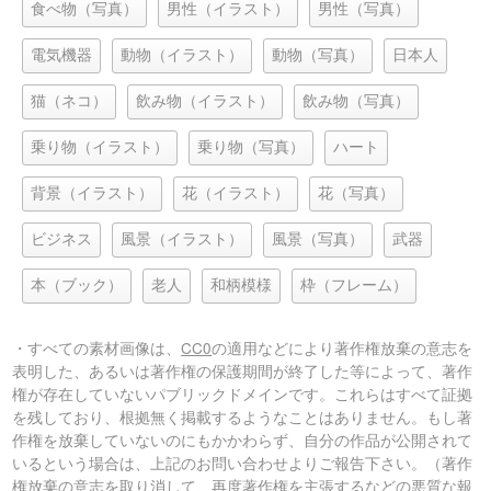
食べ物（写真）
男性（イラスト）
男性（写真）
電気機器
動物（イラスト）
動物（写真）
日本人
猫（ネコ）
飲み物（イラスト）
飲み物（写真）
乗り物（イラスト）
乗り物（写真）
ハート
背景（イラスト）
花（イラスト）
花（写真）
ビジネス
風景（イラスト）
風景（写真）
武器
本（ブック）
老人
和柄模様
枠（フレーム）
・すべての素材画像は、
CC0
の適用などにより著作権放棄の意志を
表明した、あるいは著作権の保護期間が終了した等によって、著作
権が存在していないパブリックドメインです。これらはすべて証拠
を残しており、根拠無く掲載するようなことはありません。もし著
作権を放棄していないのにもかかわらず、自分の作品が公開されて
いるという場合は、上記のお問い合わせよりご報告下さい。（著作
権放棄の意志を取り消して、再度著作権を主張するなどの悪質な報