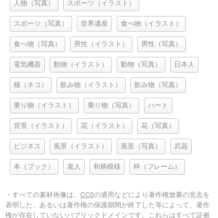
人物（写真）
スポーツ（イラスト）
スポーツ（写真）
世界遺産
食べ物（イラスト）
食べ物（写真）
男性（イラスト）
男性（写真）
電気機器
動物（イラスト）
動物（写真）
日本人
猫（ネコ）
飲み物（イラスト）
飲み物（写真）
乗り物（イラスト）
乗り物（写真）
ハート
背景（イラスト）
花（イラスト）
花（写真）
ビジネス
風景（イラスト）
風景（写真）
武器
本（ブック）
老人
和柄模様
枠（フレーム）
・すべての素材画像は、
CC0
の適用などにより著作権放棄の意志を
表明した、あるいは著作権の保護期間が終了した等によって、著作
権が存在していないパブリックドメインです。これらはすべて証拠