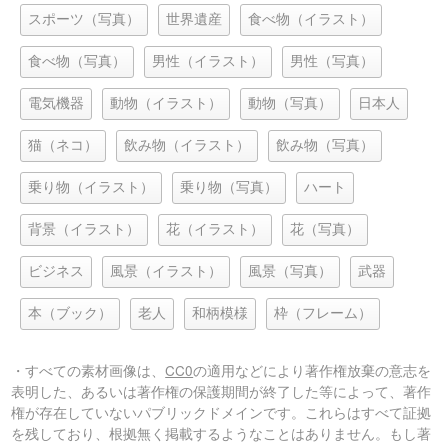
スポーツ（写真）
世界遺産
食べ物（イラスト）
食べ物（写真）
男性（イラスト）
男性（写真）
電気機器
動物（イラスト）
動物（写真）
日本人
猫（ネコ）
飲み物（イラスト）
飲み物（写真）
乗り物（イラスト）
乗り物（写真）
ハート
背景（イラスト）
花（イラスト）
花（写真）
ビジネス
風景（イラスト）
風景（写真）
武器
本（ブック）
老人
和柄模様
枠（フレーム）
・すべての素材画像は、
CC0
の適用などにより著作権放棄の意志を
表明した、あるいは著作権の保護期間が終了した等によって、著作
権が存在していないパブリックドメインです。これらはすべて証拠
を残しており、根拠無く掲載するようなことはありません。もし著