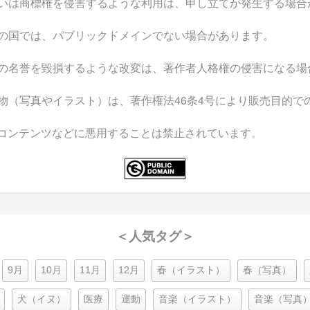
いは商標権を侵害するような利用は、申し立てが発生する場合
の国では、パブリックドメインでない場合があります。
の名誉を毀損するような改変は、著作者人格権の侵害になる場
物（写真やイラスト）は、著作権法46条4号により販売目的で
なコンテンツなどに悪用することは禁止されています。
＜人気タグ＞
9月
10月
11月
12月
春（イラスト）
春（写真）
犬（イヌ）
医療
運動
音楽（イラスト）
音楽（写真