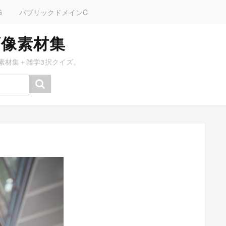
G
パブリックドメインC
画像素材集
素材集＋雑学3択クイズ。