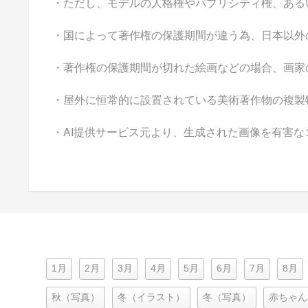
・ただし、モデルの人格権やパブリシティ権、ある
・国によって著作権の保護期間が違う為、日本以外
・著作権の保護期間が切れた絵画などの場合、画家
・屋外に恒常的に設置されている美術著作物の複製
・AI提供サービス元より、生成された画像を有害
1月
2月
3月
4月
5月
6月
7月
8月
秋（写真）
冬（イラスト）
冬（写真）
赤ちゃん