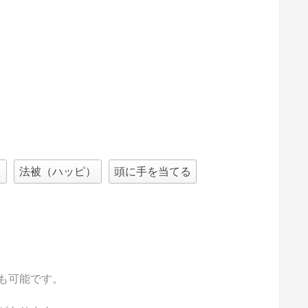
）
法被（ハッピ）
頭に手を当てる
も可能です。