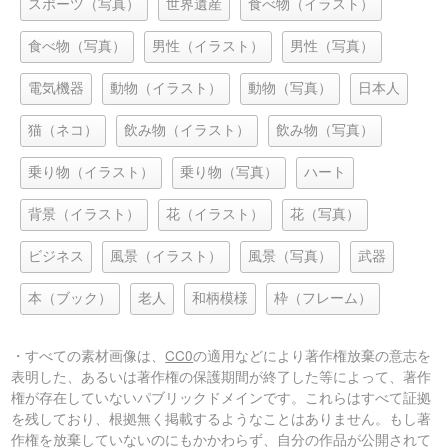
スポーツ（写真）
世界遺産
食べ物（イラスト）
食べ物（写真）
男性（イラスト）
男性（写真）
電気機器
動物（イラスト）
動物（写真）
日本人
猫（ネコ）
飲み物（イラスト）
飲み物（写真）
乗り物（イラスト）
乗り物（写真）
ハート
背景（イラスト）
花（イラスト）
花（写真）
ビジネス
風景（イラスト）
風景（写真）
武器
本（ブック）
老人
和柄模様
枠（フレーム）
・すべての素材画像は、
CC0
の適用などにより著作権放棄の意志を
表明した、あるいは著作権の保護期間が終了した等によって、著作
権が存在していないパブリックドメインです。これらはすべて証拠
を残しており、根拠無く掲載するようなことはありません。もし著
作権を放棄していないのにもかかわらず、自分の作品が公開されて