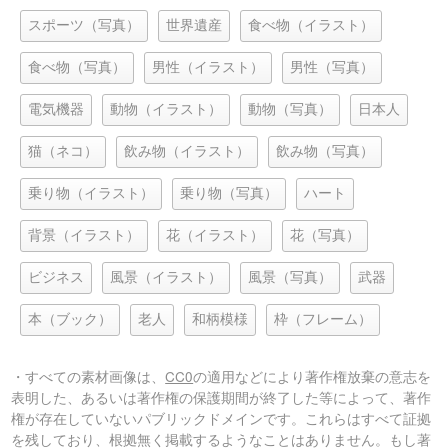
スポーツ（写真）
世界遺産
食べ物（イラスト）
食べ物（写真）
男性（イラスト）
男性（写真）
電気機器
動物（イラスト）
動物（写真）
日本人
猫（ネコ）
飲み物（イラスト）
飲み物（写真）
乗り物（イラスト）
乗り物（写真）
ハート
背景（イラスト）
花（イラスト）
花（写真）
ビジネス
風景（イラスト）
風景（写真）
武器
本（ブック）
老人
和柄模様
枠（フレーム）
・すべての素材画像は、
CC0
の適用などにより著作権放棄の意志を
表明した、あるいは著作権の保護期間が終了した等によって、著作
権が存在していないパブリックドメインです。これらはすべて証拠
を残しており、根拠無く掲載するようなことはありません。もし著