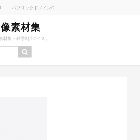
G
パブリックドメインC
画像素材集
素材集＋雑学3択クイズ。