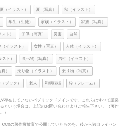
夏（イラスト）
夏（写真）
秋（イラスト）
）
学生（生徒）
家族（イラスト）
家族（写真）
ラスト）
子供（写真）
災害
自然
性（イラスト）
女性（写真）
人体（イラスト）
ラスト）
食べ物（写真）
男性（イラスト）
写真）
乗り物（イラスト）
乗り物（写真）
本（ブック）
老人
和柄模様
枠（フレーム）
が存在していないパブリックドメインです。これらはすべて証拠
るという場合は、上記のお問い合わせよりご報告下さい。（著作
。）
、CC0の著作権放棄で公開していたものを、後から独自ライセン