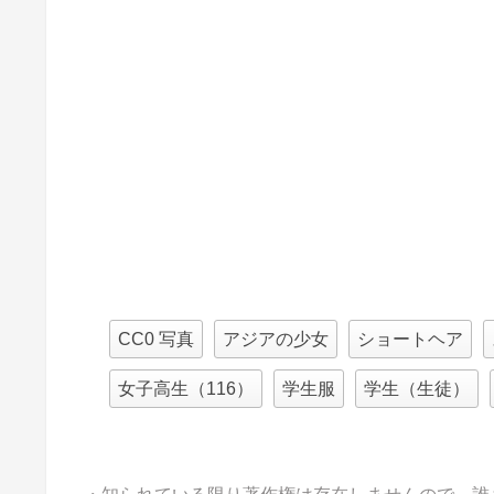
CC0 写真
アジアの少女
ショートヘア
女子高生（116）
学生服
学生（生徒）
・知られている限り著作権は存在しませんので、誰