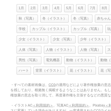
1月
2月
3月
4月
5月
6月
7月
8月
秋（写真）
冬（イラスト）
冬（写真）
赤ちゃん
学校
カップル（イラスト）
カップル（写真）
玩
少女（イラスト）
少女（写真）
少年（イラスト）
人体（写真）
人物（イラスト）
人物（写真）
ス
男性（写真）
電気機器
動物（イラスト）
動物（
ハート
背景（イラスト）
花（イラスト）
花（写
・すべての素材画像は、
CC0
の適用などにより著作権放棄の意志
を残しており、根拠無く掲載するようなことはありません。もし
権放棄の意志を取り消して、再度著作権を主張するなどの悪質な
・イラストAC
＜利用規約＞
、写真AC
＜利用規約＞
、Pixabay
＜
スに変更している場合がありますが、一度適用されたCC0ライ